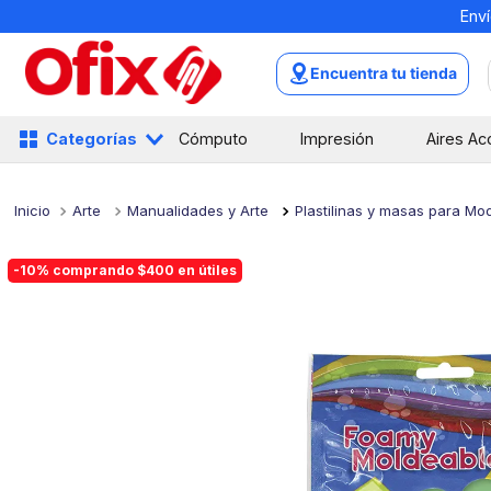
Enví
TÉRMINOS MÁS BUSCADOS
1
.
mochilas
Encuentra tu tienda
2
.
libretas
3
.
cuaderno
Categorías
Cómputo
Impresión
Aires Ac
4
.
cuadernos
5
.
colores
Arte
Manualidades y Arte
Plastilinas y masas para Mo
6
.
boligrafo
-10% comprando $400 en útiles
7
.
escritorio
8
.
sacapuntas
9
.
escolar
10
.
lapiz