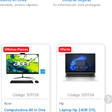
tendido, envíos rápidos.
Tu información está protegida
Últimas Piezas
Oferta
:
1211729
:
1211724
Acer
Hp
Computadora All In One
Laptop Hp 240R G10,