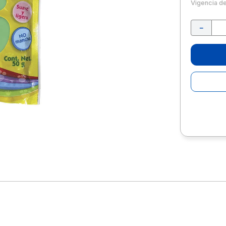
10
.
lapiz
Vigencia d
－