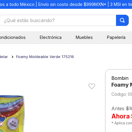
os a todo México | Envío sin costo desde $999MXN* | 3 MSI en t
¿Qué estás buscando?
TÉRMINOS MÁS BUSCADOS
ondicionados
Electrónica
Muebles
Papelería
1
.
mochilas
2
.
libretas
delar
Foamy Moldeable Verde 175216
3
.
cuaderno
4
.
cuadernos
Bombin
5
.
colores
Foamy M
6
.
boligrafo
:
0
7
.
escritorio
Antes
$1
8
.
sacapuntas
Ahora
* Aplica co
9
.
escolar