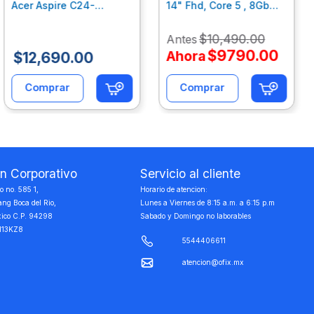
Acer Aspire C24-
14" Fhd, Core 5 , 8Gb
C242Nl, Ci3-1305U, 8Gb
Ram, 512Gb Ssd, Win11
Ram, 512Gb Ssd, 24"
Home B77C3Lt
$
10
,
490
.
00
Antes
Fhd, Win 11 Home
Dq.Bmjal.002
$
9790
.
00
Ahora
$
12
,
690
.
00
Comprar
Comprar
on Corporativo
Servicio al cliente
 no. 585 1,
Horario de atencion:
ang Boca del Rio,
Lunes a Viernes de 8:15 a.m. a 6:15 p.m
xico C.P. 94298
Sabado y Domingo no laborables
113KZ8
5544406611
atencion@ofix.mx