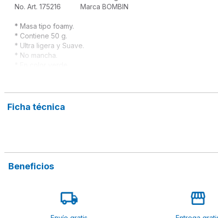
No. Art. 175216          Marca BOMBIN

* Masa tipo foamy.
* Contiene 50 g.

* Ultra ligera y Suave.

* No mancha.
* En color verde

* Seca al aire.

* Bolsa resellable.

* No tóxica.
* Ideal para jugar, uso escolar.
Ficha técnica
Beneficios
Envío gratis
Entrega grati