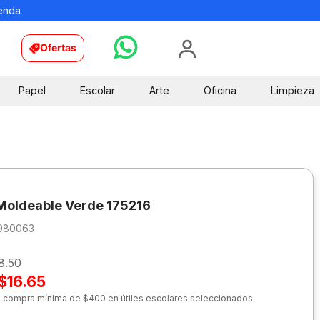
ienda
Ofertas
Papel
Escolar
Arte
Oficina
Limpieza
oldeable Verde 175216
980063
8.50
$16.65
n compra mínima de $400 en útiles escolares seleccionados