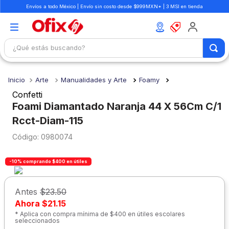
Envíos a todo México | Envío sin costo desde $999MXN* | 3 MSI en tienda
¿Qué estás buscando?
TÉRMINOS MÁS BUSCADOS
Arte
Manualidades y Arte
Foamy
1
.
mochilas
Confetti
2
.
libretas
Foami Diamantado Naranja 44 X 56Cm C/1
Rcct-Diam-115
3
.
cuaderno
:
0980074
4
.
cuadernos
5
.
colores
-10% comprando $400 en útiles
6
.
boligrafo
Antes
$23.50
7
.
sacapuntas
Ahora
$21.15
8
.
escolar
* Aplica con compra mínima de $400 en útiles escolares
seleccionados
9
.
escritorio