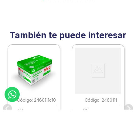
También te puede interesar
:
2460111c10
:
2460111
Ofix
Ofix
Papel Ofix Ecologico
Papel Ofix Ecologico
Carta Blanco 37K
Carta Blanco 37K
Caja 10 Paquetes Cta
C/500Hjs Cta Eco-
Eco-Ofix
Ofix