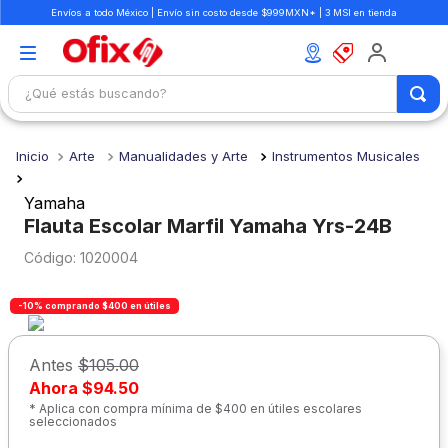
Envíos a todo México | Envío sin costo desde $999MXN* | 3 MSI en tienda
¿Qué estás buscando?
TÉRMINOS MÁS BUSCADOS
Arte
Manualidades y Arte
Instrumentos Musicales
1
.
mochilas
2
.
libretas
Yamaha
Flauta Escolar Marfil Yamaha Yrs-24B
3
.
cuaderno
:
1020004
4
.
cuadernos
5
.
colores
-10% comprando $400 en útiles
6
.
boligrafo
Antes
$105.00
7
.
escritorio
Ahora
$94.50
8
.
sacapuntas
* Aplica con compra mínima de $400 en útiles escolares
seleccionados
9
.
lapiz