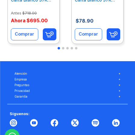
Caja 10 Paquetes Cta
C/500Hjs Cta Eco-
Eco-Ofix
Ofix
Antes
$
718
.
00
Ahora
$
695
.
00
$
78
.
90
Comprar
Comprar
Atención
+
Empresa
+
Preguntas
+
Privacidad
+
Garantía
+
Síguenos: