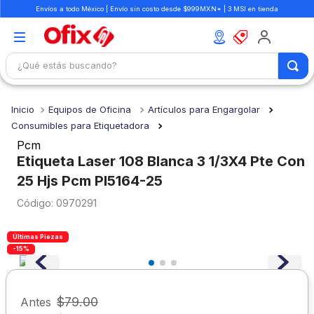
Envíos a todo México | Envío sin costo desde $999MXN* | 3 MSI en tienda
¿Qué estás buscando?
TÉRMINOS MÁS BUSCADOS
Equipos de Oficina
Artículos para Engargolar
1
.
mochilas
Consumibles para Etiquetadora
2
.
libretas
Pcm
Etiqueta Laser 108 Blanca 3 1/3X4 Pte Con
3
.
cuaderno
25 Hjs Pcm Pl5164-25
4
.
cuadernos
:
0970291
5
.
colores
6
.
boligrafo
Últimas Piezas
-15%
7
.
escritorio
8
.
sacapuntas
$
79
.
00
Antes
9
.
escolar