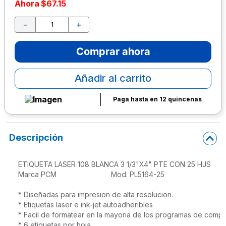
Ahora
$
67
.
15
10
.
lapiz
－
＋
Comprar ahora
Añadir al carrito
Paga hasta en 12 quincenas
Descripción
ETIQUETA LASER 108 BLANCA 3 1/3"X4" PTE CON 25 HJS

Marca PCM                           Mod. PL5164-25

* Diseñadas para impresion de alta resolucion.

* Etiquetas laser e ink-jet autoadheribles

* Facil de formatear en la mayoria de los programas de compu