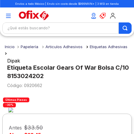
Envíos a todo México | Envío sin costo desde $999MXN* | 3 MSI en tienda
¿Qué estás buscando?
TÉRMINOS MÁS BUSCADOS
Papelería
Articulos Adhesivos
Etiquetas Adhesivas
1
.
mochilas
2
.
libretas
Dipak
Etiqueta Escolar Gears Of War Bolsa C/10
3
.
cuaderno
8153024202
4
.
cuadernos
:
0920662
5
.
colores
Últimas Piezas
6
.
boligrafo
-30%
7
.
sacapuntas
8
.
escolar
$
33
.
50
Antes
9
.
escritorio