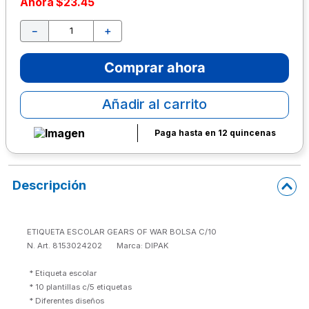
Ahora
$
23
.
45
10
.
lapiz
－
＋
Comprar ahora
Añadir al carrito
Paga hasta en 12 quincenas
Descripción
ETIQUETA ESCOLAR GEARS OF WAR BOLSA C/10

N. Art. 8153024202       Marca: DIPAK
 * Etiqueta escolar

 * 10 plantillas c/5 etiquetas
 * Diferentes diseños