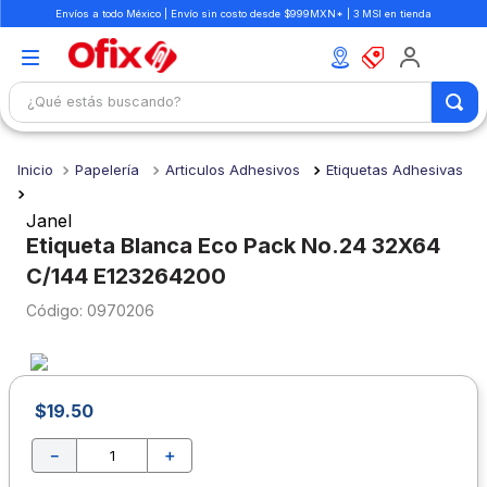
Envíos a todo México | Envío sin costo desde $999MXN* | 3 MSI en tienda
¿Qué estás buscando?
TÉRMINOS MÁS BUSCADOS
Papelería
Articulos Adhesivos
Etiquetas Adhesivas
1
.
mochilas
2
.
libretas
Janel
Etiqueta Blanca Eco Pack No.24 32X64
3
.
cuaderno
C/144 E123264200
4
.
cuadernos
:
0970206
5
.
colores
6
.
boligrafo
7
.
escritorio
$
19
.
50
8
.
sacapuntas
－
＋
9
.
lapiz