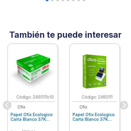
También te puede interesar
:
2460111c10
:
2460111
Ofix
Ofix
Papel Ofix Ecologico
Papel Ofix Ecologico
Carta Blanco 37K
Carta Blanco 37K
Caja 10 Paquetes Cta
C/500Hjs Cta Eco-
Eco-Ofix
Ofix