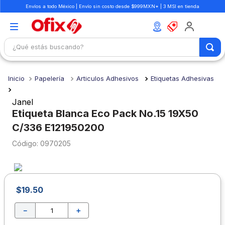
Envíos a todo México | Envío sin costo desde $999MXN* | 3 MSI en tienda
¿Qué estás buscando?
TÉRMINOS MÁS BUSCADOS
Papelería
Articulos Adhesivos
Etiquetas Adhesivas
1
.
mochilas
2
.
libretas
Janel
Etiqueta Blanca Eco Pack No.15 19X50
3
.
cuaderno
C/336 E121950200
4
.
cuadernos
:
0970205
5
.
colores
6
.
boligrafo
7
.
escritorio
$
19
.
50
8
.
sacapuntas
－
＋
9
.
escolar