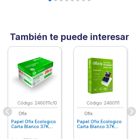
También te puede interesar
:
2460111c10
:
2460111
Ofix
Ofix
Papel Ofix Ecologico
Papel Ofix Ecologico
Carta Blanco 37K
Carta Blanco 37K
Caja 10 Paquetes Cta
C/500Hjs Cta Eco-
Eco-Ofix
Ofix