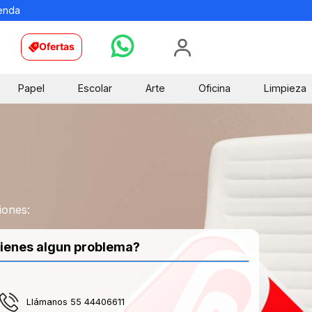
ienda
Ofertas
Papel
Escolar
Arte
Oficina
Limpieza
iones:
ienes algun problema?
Llámanos 55 44406611