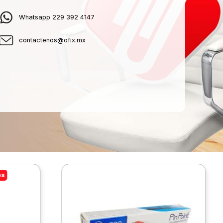
Whatsapp 229 392 4147
contactenos@ofix.mx
es