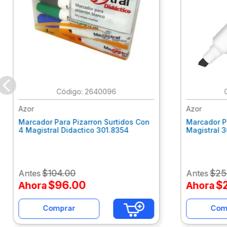
:
2640096
Azor
Azor
Marcador Para Pizarron Surtidos Con
Marcador P
4 Magistral Didactico 301.8354
Magistral 
$
104
.
00
$
25
Antes
Antes
$
96
.
00
$
Ahora
Ahora
Comprar
Com