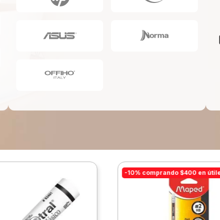
10
.
escolar
-10% comprando $400 en útil