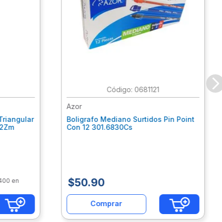
:
0681121
Azor
Triangular
Boligrafo Mediano Surtidos Pin Point
62Zm
Con 12 301.6830Cs
$
50
.
90
$400 en
Comprar