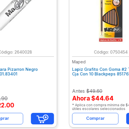
:
2640028
:
0750454
Maped
ara Pizarron Negro
Lapiz Grafito Con Goma #2 
301.83401
Cja Con 10 Blackpeps 8517
Antes
$49.60
Ahora
$44.64
.
90
22
.
00
* Aplica con compra mínima de 
útiles escolares seleccionados
prar
Comprar