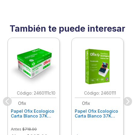
También te puede interesar
:
2460111c10
:
2460111
Ofix
Ofix
Papel Ofix Ecologico
Papel Ofix Ecologico
Carta Blanco 37K
Carta Blanco 37K
Caja 10 Paquetes Cta
C/500Hjs Cta Eco-
Eco-Ofix
Ofix
Antes
$
718
.
00