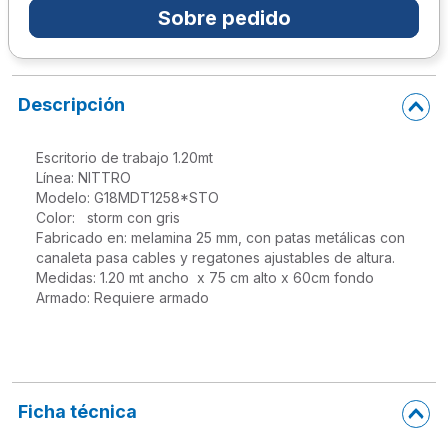
Sobre pedido
10
.
lapiz
Descripción
Escritorio de trabajo 1.20mt

Línea: NITTRO

Modelo: G18MDT1258*STO

Color:   storm con gris

Fabricado en: melamina 25 mm, con patas metálicas con

canaleta pasa cables y regatones ajustables de altura.

Medidas: 1.20 mt ancho  x 75 cm alto x 60cm fondo

Armado: Requiere armado

Ficha técnica