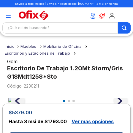
Envíos a todo México | Envío sin costo desde $999MXN* | 3 MSI en tienda
¿Qué estás buscando?
TÉRMINOS MÁS BUSCADOS
Muebles
Mobiliario de Oficina
1
.
mochilas
Escritorios y Estaciones de Trabajo
2
.
libretas
Gcm
Escritorio De Trabajo 1.20Mt Storm/Gris
3
.
cuaderno
G18Mdt1258*Sto
4
.
cuadernos
:
2230211
5
.
colores
6
.
boligrafo
7
.
escritorio
$5379.00
Hasta
3 msi de $1793.00
Ver más opciones
8
.
sacapuntas
9
.
escolar