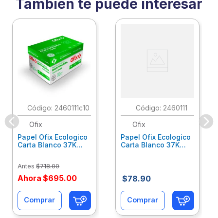
También te puede interesar
:
2460111c10
:
2460111
Ofix
Ofix
Papel Ofix Ecologico
Papel Ofix Ecologico
Carta Blanco 37K
Carta Blanco 37K
Caja 10 Paquetes Cta
C/500Hjs Cta Eco-
Eco-Ofix
Ofix
Antes
$
718
.
00
Ahora
$
695
.
00
$
78
.
90
Comprar
Comprar