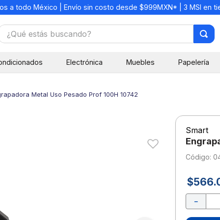
os a todo México | Envío sin costo desde $999MXN* | 3 MSI en t
¿Qué estás buscando?
TÉRMINOS MÁS BUSCADOS
ondicionados
Electrónica
Muebles
Papelería
1
.
mochilas
2
.
libretas
rapadora Metal Uso Pesado Prof 100H 10742
3
.
cuaderno
4
.
cuadernos
Smart
5
.
colores
Engrapa
6
.
boligrafo
:
0
7
.
escritorio
$
566
.
8
.
sacapuntas
－
9
.
lapiz