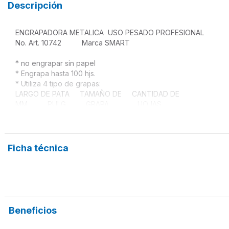
Descripción
ENGRAPADORA METALICA  USO PESADO PROFESIONAL

No. Art. 10742          Marca SMART

* no engrapar sin papel

* Engrapa hasta 100 hjs.

* Utiliza 4 tipo de grapas:

LARGO DE PATA     TAMAÑO DE     CANTIDAD DE

MM.         PULG.         GRAPA              HOJAS

6mm.          1/4"              23/6                   2-30

                  24/6

                  12/6

8mm.          5/16"            23/8                  30-50 

Ficha técnica
                 24/8

                 12/8

10mm.       3/8"             23/10                 30-70 Código: 0500015 

                 24/10

                 12/10

13mm.       1/2"             23/13                 50-100

Beneficios
                 24/13
