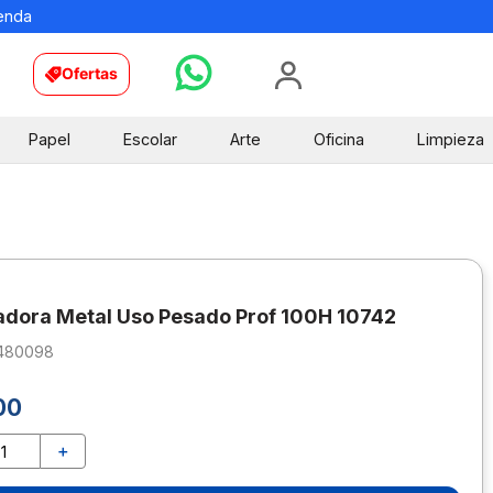
ienda
Ofertas
Papel
Escolar
Arte
Oficina
Limpieza
dora Metal Uso Pesado Prof 100H 10742
480098
00
＋