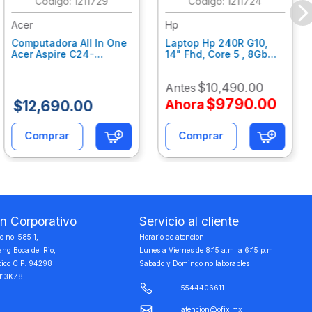
:
1211729
:
1211724
Acer
Hp
Computadora All In One
Laptop Hp 240R G10,
Acer Aspire C24-
14" Fhd, Core 5 , 8Gb
C242Nl, Ci3-1305U, 8Gb
Ram, 512Gb Ssd, Win11
Ram, 512Gb Ssd, 24"
Home B77C3Lt
$
10
,
490
.
00
Antes
Fhd, Win 11 Home
Dq.Bmjal.002
$
9790
.
00
Ahora
$
12
,
690
.
00
Comprar
Comprar
on Corporativo
Servicio al cliente
 no. 585 1,
Horario de atencion:
ang Boca del Rio,
Lunes a Viernes de 8:15 a.m. a 6:15 p.m
xico C.P. 94298
Sabado y Domingo no laborables
113KZ8
5544406611
atencion@ofix.mx