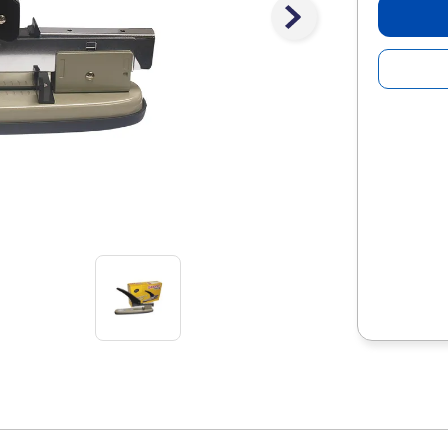
10
.
escolar