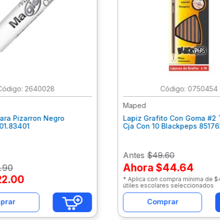
:
2640028
:
0750454
Maped
ara Pizarron Negro
Lapiz Grafito Con Goma #2 
301.83401
Cja Con 10 Blackpeps 8517
Antes
$49.60
Ahora
$44.64
.
90
22
.
00
* Aplica con compra mínima de 
útiles escolares seleccionados
prar
Comprar