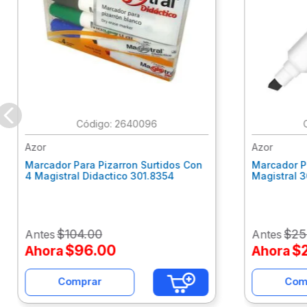
:
2640096
Azor
Azor
Marcador Para Pizarron Surtidos Con
Marcador P
4 Magistral Didactico 301.8354
Magistral 
$
104
.
00
$
25
Antes
Antes
$
96
.
00
$
Ahora
Ahora
Comprar
Com