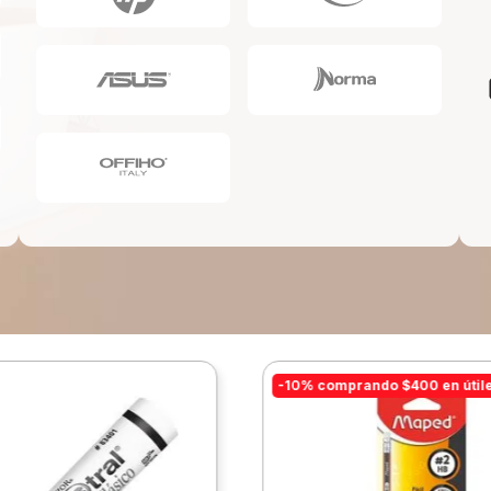
10
.
escritorio
-10% comprando $400 en útil