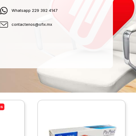
Whatsapp 229 392 4147
contactenos@ofix.mx
es