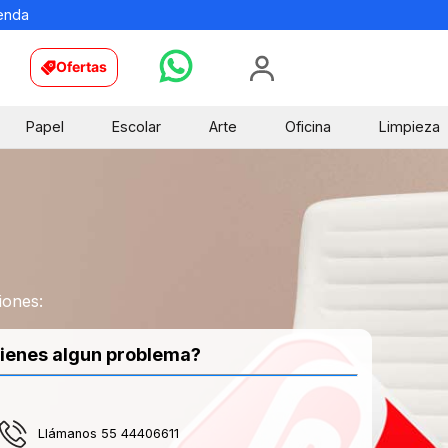
ienda
Ofertas
Papel
Escolar
Arte
Oficina
Limpieza
iones:
ienes algun problema?
Llámanos 55 44406611