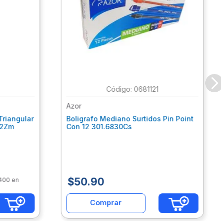
:
0681121
Azor
Triangular
Boligrafo Mediano Surtidos Pin Point
62Zm
Con 12 301.6830Cs
$
50
.
90
$400 en
Comprar