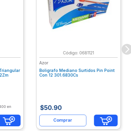
:
0681121
Azor
Triangular
Boligrafo Mediano Surtidos Pin Point
62Zm
Con 12 301.6830Cs
$
50
.
90
$400 en
Comprar