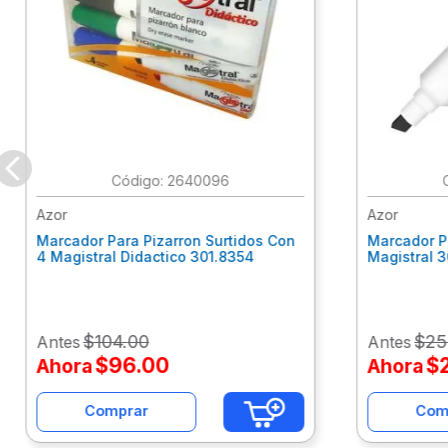
:
2640096
Azor
Azor
Marcador Para Pizarron Surtidos Con
Marcador P
4 Magistral Didactico 301.8354
Magistral 
$
104
.
00
$
25
Antes
Antes
$
96
.
00
$
Ahora
Ahora
Comprar
Com