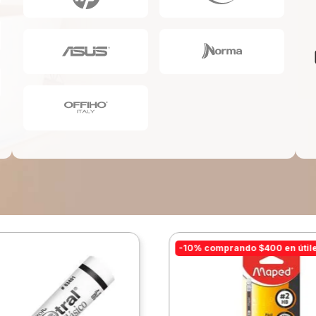
10
.
lapiz
-10% comprando $400 en útil