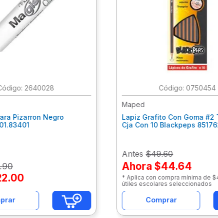
:
2640028
:
0750454
Maped
ara Pizarron Negro
Lapiz Grafito Con Goma #2 
301.83401
Cja Con 10 Blackpeps 8517
Antes
$49.60
Ahora
$44.64
.
90
22
.
00
* Aplica con compra mínima de 
útiles escolares seleccionados
prar
Comprar