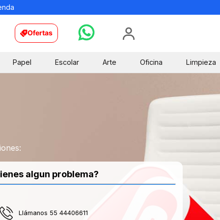
ienda
Ofertas
Papel
Escolar
Arte
Oficina
Limpieza
iones:
ienes algun problema?
Llámanos 55 44406611