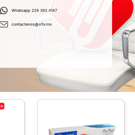
Whatsapp 229 392 4147
contactenos@ofix.mx
es