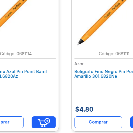
:
0681114
:
0681111
Azor
no Azul Pin Point Barril
Boligrafo Fino Negro Pin Poin
01.6820Az
Amarillo 301.6820Ne
$
4
.
80
prar
Comprar