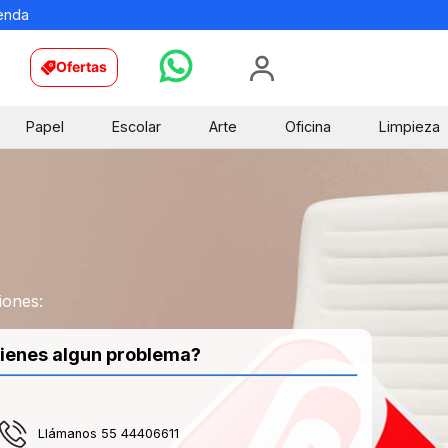
ienda
Ofertas
Papel
Escolar
Arte
Oficina
Limpieza
iones:
ienes algun problema?
Llámanos 55 44406611