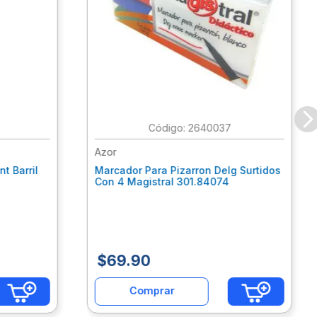
:
2640037
Azor
t Barril
Marcador Para Pizarron Delg Surtidos
Con 4 Magistral 301.84074
$
69
.
90
Comprar