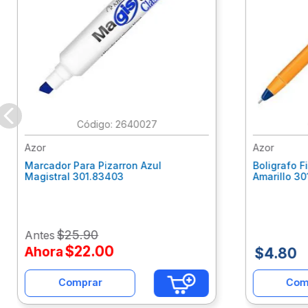
:
2640027
Azor
Azor
Marcador Para Pizarron Azul
Boligrafo Fi
Magistral 301.83403
Amarillo 3
$
25
.
90
Antes
$
22
.
00
Ahora
$
4
.
80
Comprar
Com