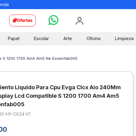
ienda
Ofertas
Papel
Escolar
Arte
Oficina
Limpieza
ble S 1200 1700 Am4 Am5 Ne Evoenfab005
iento Liquido Para Cpu Evga Clcx Aio 240Mm
splay Lcd Compatible S 1200 1700 Am4 Am5
enfab005
00-HY-CX24-V1
00