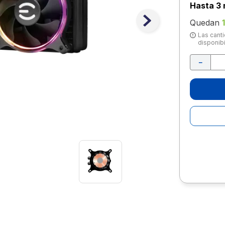
10
.
lapiz
Hasta
3 
Quedan
1
Las canti
disponibi
－