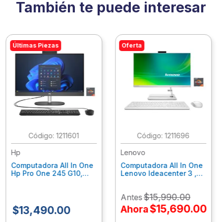
También te puede interesar
Últimas Piezas
Oferta
:
1211601
:
1211696
Hp
Lenovo
Computadora All In One
Computadora All In One
Hp Pro One 245 G10,
Lenovo Ideacenter 3 ,
Ryzen 3-7320U, 8Gb
Ryzen 7-7730U, 16Gb
Ram, 256Gb Ssd, 23.8"
Ram, 512Gb Ssd, 23.8"
$
15
,
990
.
00
Antes
Fhd, Win11Home
Fhd, Win11 Home
9P7K5La
F0G1014Nld
$
15
,
690
.
00
Ahora
$
13
,
490
.
00