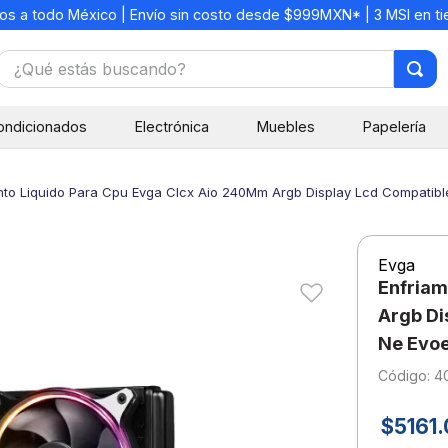
os a todo México | Envío sin costo desde $999MXN* | 3 MSI en t
¿Qué estás buscando?
TÉRMINOS MÁS BUSCADOS
ondicionados
Electrónica
Muebles
Papelería
1
.
mochilas
2
.
libretas
nto Liquido Para Cpu Evga Clcx Aio 240Mm Argb Display Lcd Compati
3
.
cuaderno
4
.
cuadernos
Evga
5
.
colores
Enfriam
6
.
boligrafo
Argb Di
Ne Evo
7
.
sacapuntas
:
4
8
.
escolar
9
.
escritorio
$
5161
.