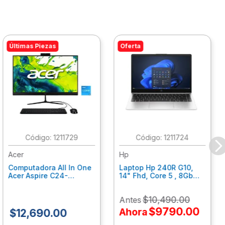
Últimas Piezas
Oferta
:
1211729
:
1211724
Acer
Hp
Computadora All In One
Laptop Hp 240R G10,
Acer Aspire C24-
14" Fhd, Core 5 , 8Gb
C242Nl, Ci3-1305U, 8Gb
Ram, 512Gb Ssd, Win11
Ram, 512Gb Ssd, 24"
Home B77C3Lt
$
10
,
490
.
00
Antes
Fhd, Win 11 Home
Dq.Bmjal.002
$
9790
.
00
Ahora
$
12
,
690
.
00