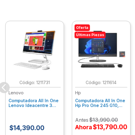
Oferta
Últimas Piezas
:
1211731
:
1211614
Lenovo
Hp
Computadora All In One
Computadora All In One
Lenovo Ideacentre 3
Hp Pro One 245 G10,
24Alc6, Amd Ryzen 5
Ryzen 3-7320U, 8Gb
7430U, 8Gb Ram, 256Gb
Ram, 512Gb Ssd, 23.8"
$
13
,
990
.
00
Antes
Ssd, 23.8", Win 11 Home
Fhd, Win11Home
F0G1014Ald
9P7K6La
$
13
,
790
.
00
Ahora
$
14
,
390
.
00