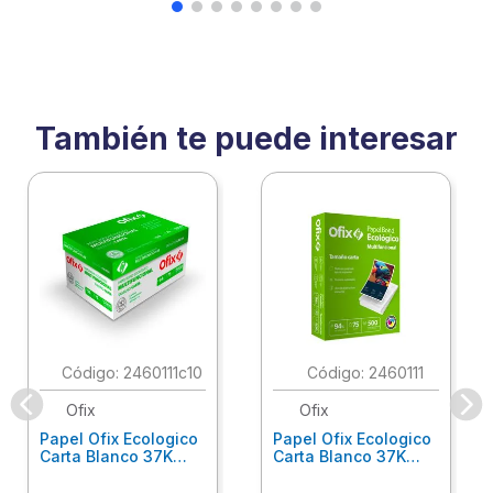
También te puede interesar
:
2460111c10
:
2460111
Ofix
Ofix
Papel Ofix Ecologico
Papel Ofix Ecologico
Carta Blanco 37K
Carta Blanco 37K
Caja 10 Paquetes Cta
C/500Hjs Cta Eco-
Eco-Ofix
Ofix