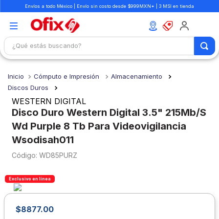
Envíos a todo México | Envío sin costo desde $999MXN* | 3 MSI en tienda
¿Qué estás buscando?
TÉRMINOS MÁS BUSCADOS
Cómputo e Impresión
Almacenamiento
1
.
mochilas
Discos Duros
2
.
libretas
WESTERN DIGITAL
Disco Duro Western Digital 3.5" 215Mb/S
3
.
cuaderno
Wd Purple 8 Tb Para Videovigilancia
4
.
cuadernos
Wsodisah011
5
.
colores
:
WD85PURZ
6
.
boligrafo
Exclusivo en línea
7
.
escritorio
8
.
sacapuntas
$
8877
.
00
9
.
escolar