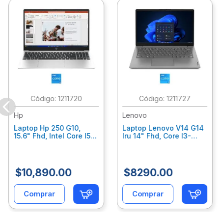
:
1211720
:
1211727
Hp
Lenovo
Laptop Hp 250 G10,
Laptop Lenovo V14 G14
15.6" Fhd, Intel Core I5-
Iru 14" Fhd, Core I3-
1334U, 8Gb Ram, 512Gb
1315U, 8Gb Ram, 256Gb
Ssd Win11 Home B5Uz7At
Ssd, Win11 Home
83A000Rxlm
$
10
,
890
.
00
$
8290
.
00
Comprar
Comprar