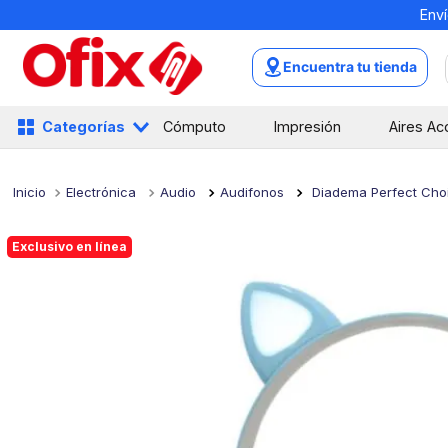
Enví
TÉRMINOS MÁS BUSCADOS
1
.
mochilas
Encuentra tu tienda
2
.
libretas
3
.
cuaderno
Categorías
Cómputo
Impresión
Aires Ac
4
.
cuadernos
5
.
colores
Electrónica
Audio
Audifonos
Diadema Perfect Cho
6
.
boligrafo
Exclusivo en línea
7
.
escritorio
8
.
sacapuntas
9
.
lapiz
10
.
escolar