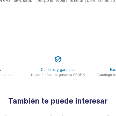
 2.4 GHz | SNR: 88Db | Tiempo en espera: 18 horas | Dimensiones: 20
s
Cambios y garantías
Exc
 tienda
Hasta 2 años de garantía PROFIX
Catalogó ex
También te puede interesar