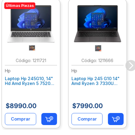
Últimas Piezas
:
1211721
:
1211666
Hp
Hp
Laptop Hp 245G10, 14"
Laptop Hp 245 G10 14"
Hd Amd Ryzen 5 7520U
Amd Ryzen 3 7330U
8Gb Ram, 512 Gb Ssd,
8Gb Ram, 256Gb Ssd,
Win 11 Home Bt3E5At
Win11Home 81S77Lt
$
8990
.
00
$
7990
.
00
Comprar
Comprar