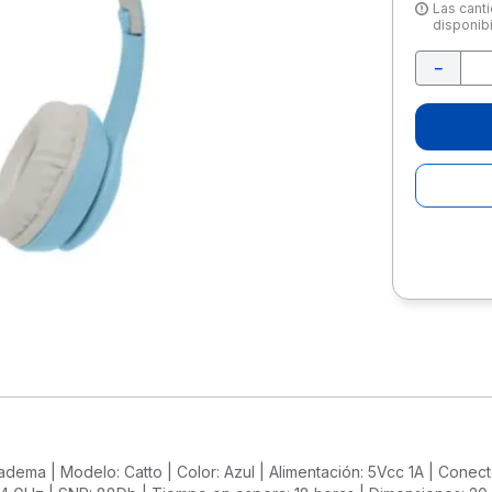
10
.
escolar
Las canti
disponibi
－
iadema | Modelo: Catto | Color: Azul | Alimentación: 5Vcc 1A | Conec