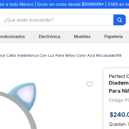
os a todo México | Envío sin costo desde $999MXN* | 3 MSI en t
¿Qué estás buscando?
TÉRMINOS MÁS BUSCADOS
ondicionados
Electrónica
Muebles
Papelería
1
.
mochilas
2
.
libretas
ice Catto Inalámbrica Con Luz Para Niños Color Azul Mccaudab199
3
.
cuaderno
4
.
cuadernos
Perfect 
5
.
colores
Diadema
6
.
boligrafo
Para Ni
:
P
7
.
escritorio
8
.
sacapuntas
$
240
.
9
.
lapiz
Quedan