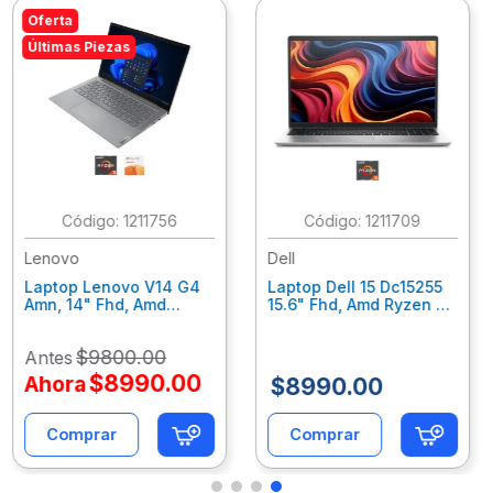
Oferta
Últimas Piezas
:
1211756
:
1211709
Lenovo
Dell
Laptop Lenovo V14 G4
Laptop Dell 15 Dc15255
Amn, 14" Fhd, Amd
15.6" Fhd, Amd Ryzen 5-
Ryzen 3 7320U, 16Gb
7520U, 8Gb Ram, 512Gb
Ram, 512Gb Ssd, W11
Ssd, Win 11 Home Jmf3D
$
9800
.
00
Antes
Home, Office 365
Personal. 82Yt0111Lm
$
8990
.
00
Ahora
$
8990
.
00
Comprar
Comprar