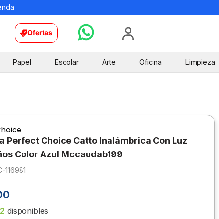
ienda
Ofertas
Papel
Escolar
Arte
Oficina
Limpieza
Choice
 Perfect Choice Catto Inalámbrica Con Luz
ños Color Azul Mccaudab199
C-116981
00
12
disponibles