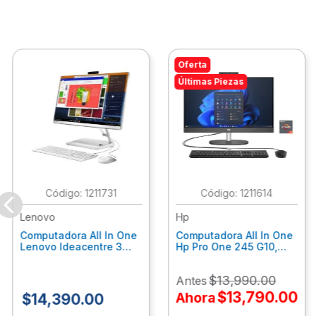
Oferta
Últimas Piezas
:
1211731
:
1211614
Lenovo
Hp
Computadora All In One
Computadora All In One
Lenovo Ideacentre 3
Hp Pro One 245 G10,
24Alc6, Amd Ryzen 5
Ryzen 3-7320U, 8Gb
7430U, 8Gb Ram, 256Gb
Ram, 512Gb Ssd, 23.8"
$
13
,
990
.
00
Antes
Ssd, 23.8", Win 11 Home
Fhd, Win11Home
F0G1014Ald
9P7K6La
$
13
,
790
.
00
Ahora
$
14
,
390
.
00