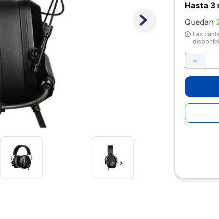
10
.
lapiz
Hasta
3 
Quedan
Las canti
disponibi
－