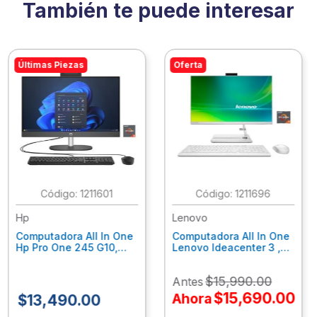
También te puede interesar
Últimas Piezas
Oferta
:
1211601
:
1211696
Hp
Lenovo
Computadora All In One
Computadora All In One
Hp Pro One 245 G10,
Lenovo Ideacenter 3 ,
Ryzen 3-7320U, 8Gb
Ryzen 7-7730U, 16Gb
Ram, 256Gb Ssd, 23.8"
Ram, 512Gb Ssd, 23.8"
$
15
,
990
.
00
Antes
Fhd, Win11Home
Fhd, Win11 Home
9P7K5La
F0G1014Nld
$
15
,
690
.
00
Ahora
$
13
,
490
.
00