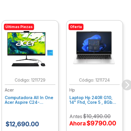
Últimas Piezas
Oferta
:
1211729
:
1211724
Acer
Hp
Computadora All In One
Laptop Hp 240R G10,
Acer Aspire C24-
14" Fhd, Core 5 , 8Gb
C242Nl, Ci3-1305U, 8Gb
Ram, 512Gb Ssd, Win11
Ram, 512Gb Ssd, 24"
Home B77C3Lt
$
10
,
490
.
00
Antes
Fhd, Win 11 Home
Dq.Bmjal.002
$
9790
.
00
Ahora
$
12
,
690
.
00