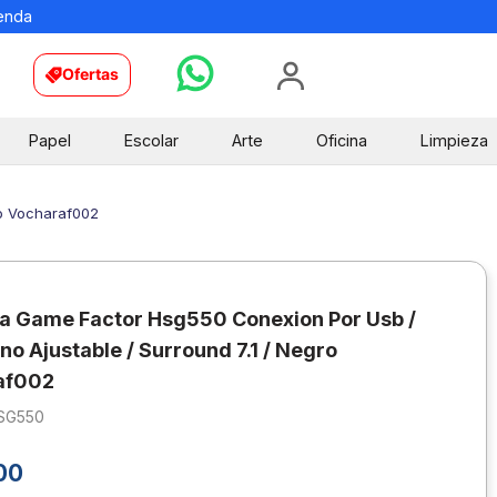
ienda
Ofertas
Papel
Escolar
Arte
Oficina
Limpieza
ro Vocharaf002
 Game Factor Hsg550 Conexion Por Usb /
no Ajustable / Surround 7.1 / Negro
af002
SG550
00