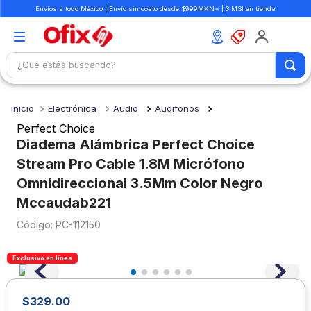
Envíos a todo México | Envío sin costo desde $999MXN* | 3 MSI en tienda
¿Qué estás buscando?
TÉRMINOS MÁS BUSCADOS
Electrónica
Audio
Audifonos
1
.
mochilas
Perfect Choice
2
.
libretas
Diadema Alámbrica Perfect Choice
Stream Pro Cable 1.8M Micrófono
3
.
cuaderno
Omnidireccional 3.5Mm Color Negro
4
.
cuadernos
Mccaudab221
5
.
colores
:
PC-112150
6
.
boligrafo
7
.
sacapuntas
Exclusivo en línea
8
.
escolar
$
329
.
00
9
.
escritorio