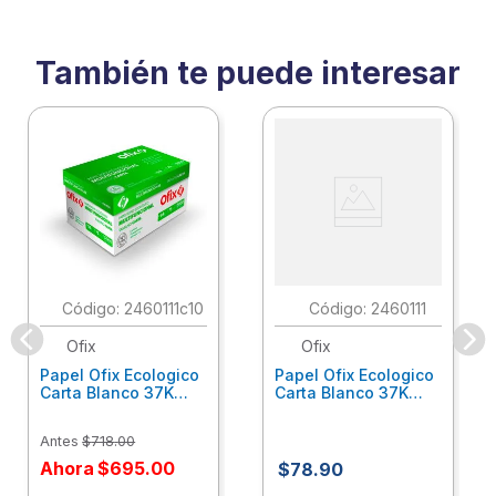
También te puede interesar
:
2460111c10
:
2460111
Ofix
Ofix
Papel Ofix Ecologico
Papel Ofix Ecologico
Carta Blanco 37K
Carta Blanco 37K
Caja 10 Paquetes Cta
C/500Hjs Cta Eco-
Eco-Ofix
Ofix
Antes
$
718
.
00
Ahora
$
695
.
00
$
78
.
90