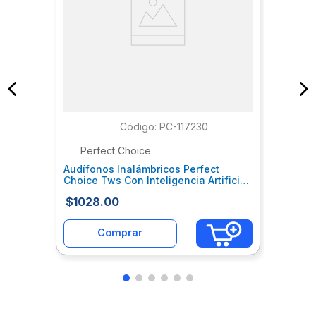
:
PC-117230
Perfect Choice
Audífonos Inalámbricos Perfect
Choice Tws Con Inteligencia Artificial
Ia Pantalla Táctil Color Negr
$
1028
.
00
Mccaudab241
Comprar