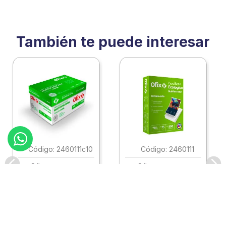
También te puede interesar
:
2460111c10
:
2460111
Ofix
Ofix
Papel Ofix Ecologico
Papel Ofix Ecologico
Carta Blanco 37K
Carta Blanco 37K
Caja 10 Paquetes Cta
C/500Hjs Cta Eco-
Eco-Ofix
Ofix
Antes
$
718
.
00
Ahora
$
695
.
00
$
78
.
90