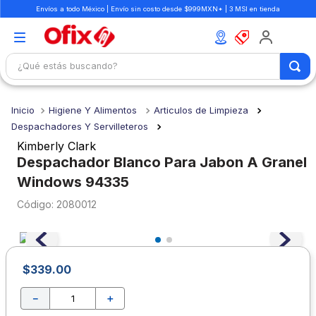
Envíos a todo México | Envío sin costo desde $999MXN* | 3 MSI en tienda
¿Qué estás buscando?
TÉRMINOS MÁS BUSCADOS
Higiene Y Alimentos
Articulos de Limpieza
1
.
mochilas
Despachadores Y Servilleteros
2
.
libretas
Kimberly Clark
Despachador Blanco Para Jabon A Granel
3
.
cuaderno
Windows 94335
4
.
cuadernos
:
2080012
5
.
colores
6
.
boligrafo
7
.
escritorio
$
339
.
00
8
.
sacapuntas
－
＋
9
.
escolar