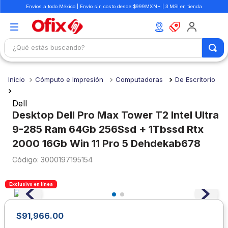
Envíos a todo México | Envío sin costo desde $999MXN* | 3 MSI en tienda
¿Qué estás buscando?
TÉRMINOS MÁS BUSCADOS
Cómputo e Impresión
Computadoras
De Escritorio
1
.
mochilas
2
.
libretas
Dell
Desktop Dell Pro Max Tower T2 Intel Ultra
3
.
cuaderno
9-285 Ram 64Gb 256Ssd + 1Tbssd Rtx
4
.
cuadernos
2000 16Gb Win 11 Pro 5 Dehdekab678
5
.
colores
:
3000197195154
6
.
boligrafo
Exclusivo en línea
7
.
lapiz
8
.
escritorio
$
91
,
966
.
00
9
.
sacapuntas