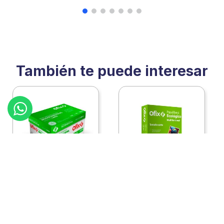
También te puede interesar
:
2460111c10
:
2460111
Ofix
Ofix
Papel Ofix Ecologico
Papel Ofix Ecologico
Carta Blanco 37K
Carta Blanco 37K
Caja 10 Paquetes Cta
C/500Hjs Cta Eco-