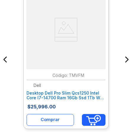
:
TMVFM
Dell
Desktop Dell Pro Slim Qcs1250 Intel
Core I7-14700 Ram 16Gb Ssd 1Tb W11
Pro 3Y Basic Dehdekab628
$
25
,
996
.
00
Comprar