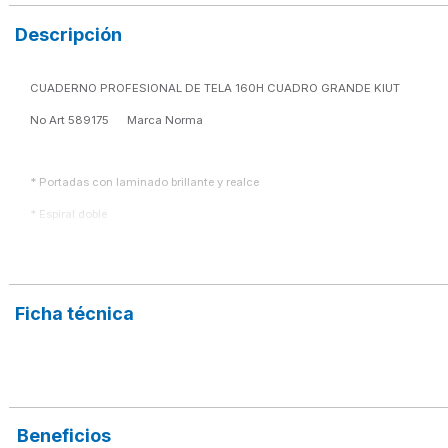
Descripción
CUADERNO PROFESIONAL DE TELA 160H CUADRO GRANDE KIUT
No Art 589175      Marca Norma
* Portadas con laminado brillante y realce
* Espiral doble
* Diferentes diseños
* Interiores impresos
Ficha técnica
"El diseño del cuaderno varía según disponibilidad en tienda"
Beneficios