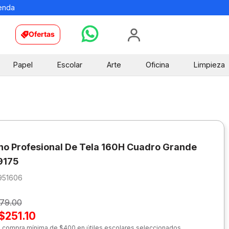
ienda
Ofertas
Papel
Escolar
Arte
Oficina
Limpieza
o Profesional De Tela 160H Cuadro Grande
9175
951606
79.00
$251.10
n compra mínima de $400 en útiles escolares seleccionados