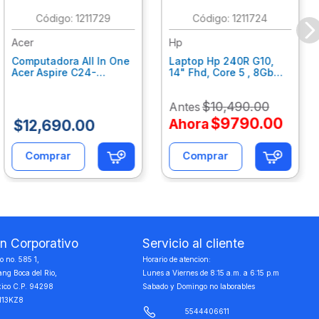
:
1211729
:
1211724
Acer
Hp
Computadora All In One
Laptop Hp 240R G10,
Acer Aspire C24-
14" Fhd, Core 5 , 8Gb
C242Nl, Ci3-1305U, 8Gb
Ram, 512Gb Ssd, Win11
Ram, 512Gb Ssd, 24"
Home B77C3Lt
$
10
,
490
.
00
Antes
Fhd, Win 11 Home
Dq.Bmjal.002
$
9790
.
00
Ahora
$
12
,
690
.
00
Comprar
Comprar
on Corporativo
Servicio al cliente
 no. 585 1,
Horario de atencion:
ang Boca del Rio,
Lunes a Viernes de 8:15 a.m. a 6:15 p.m
xico C.P. 94298
Sabado y Domingo no laborables
113KZ8
5544406611