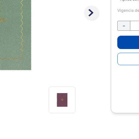
10
.
escritorio
Vigencia d
－