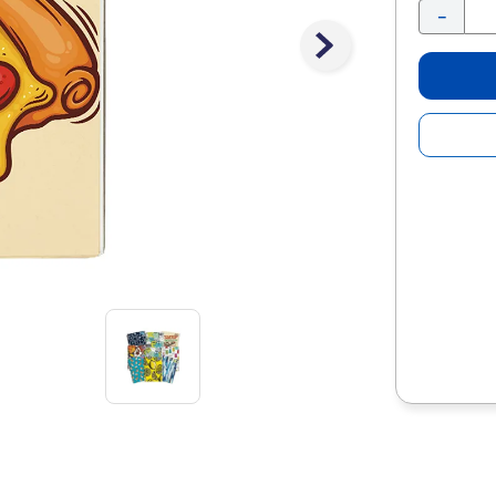
10
.
lapiz
－