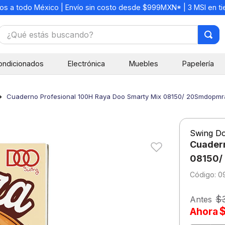
os a todo México | Envío sin costo desde $999MXN* | 3 MSI en t
¿Qué estás buscando?
TÉRMINOS MÁS BUSCADOS
ondicionados
Electrónica
Muebles
Papelería
1
.
mochilas
2
.
libretas
Cuaderno Profesional 100H Raya Doo Smarty Mix 08150/ 20Smdopmr
3
.
cuaderno
4
.
cuadernos
Swing D
5
.
colores
Cuadern
6
.
boligrafo
08150/
:
0
7
.
escritorio
8
.
sacapuntas
$
Antes
Ahora
9
.
escolar