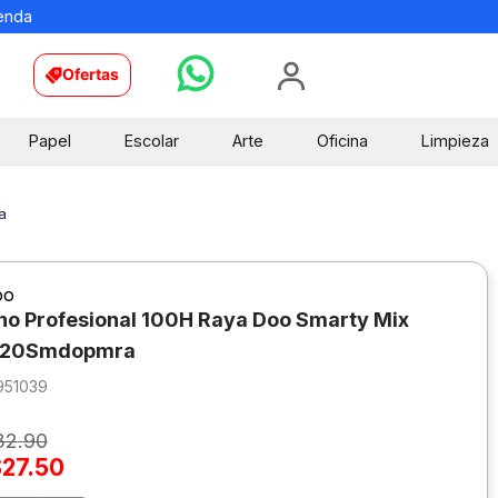
ienda
Ofertas
Papel
Escolar
Arte
Oficina
Limpieza
a
oo
o Profesional 100H Raya Doo Smarty Mix
 20Smdopmra
951039
32
.
90
$
27
.
50