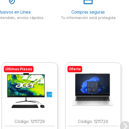
lusivos en Línea
Compras seguras
tendido, envíos rápidos.
Tu información está protegida
Últimas Piezas
Oferta
:
1211729
:
1211724