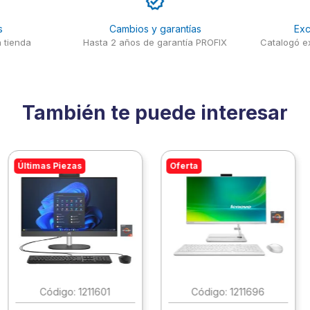
s
Cambios y garantías
Exc
 tienda
Hasta 2 años de garantía PROFIX
Catalogó ex
También te puede interesar
Últimas Piezas
Oferta
:
1211601
:
1211696