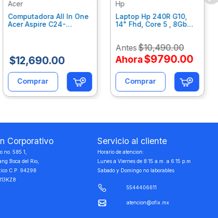
Acer
Hp
Computadora All In One
Laptop Hp 240R G10,
Acer Aspire C24-
14" Fhd, Core 5 , 8Gb
C242Nl, Ci3-1305U, 8Gb
Ram, 512Gb Ssd, Win11
Ram, 512Gb Ssd, 24"
Home B77C3Lt
$
10
,
490
.
00
Antes
Fhd, Win 11 Home
Dq.Bmjal.002
$
9790
.
00
Ahora
$
12
,
690
.
00
Comprar
Comprar
on Corporativo
Servicio al cliente
 no. 585 1,
Horario de atencion:
ang Boca del Rio,
Lunes a Viernes de 8:15 a.m. a 6:15 p.m
xico C.P. 94298
Sabado y Domingo no laborables
113KZ8
5544406611
atencion@ofix.mx