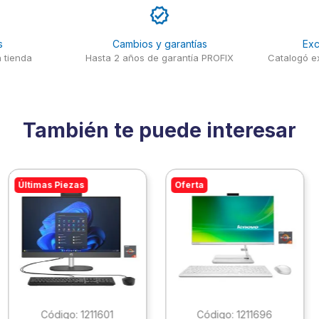
s
Cambios y garantías
Exc
 tienda
Hasta 2 años de garantía PROFIX
Catalogó ex
También te puede interesar
Últimas Piezas
Oferta
:
1211601
:
1211696