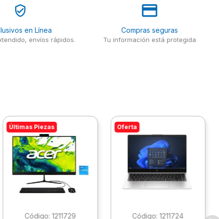
lusivos en Línea
Compras seguras
tendido, envíos rápidos.
Tu información está protegida
Últimas Piezas
Oferta
:
1211729
:
1211724