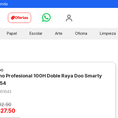
ienda
Ofertas
Papel
Escolar
Arte
Oficina
Limpieza
oo
o Profesional 100H Doble Raya Doo Smarty
154
951043
32
.
90
$
27
.
50