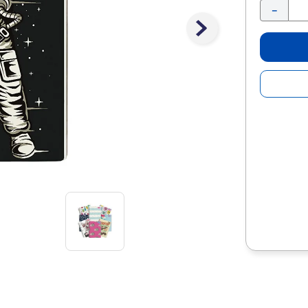
10
.
escolar
－