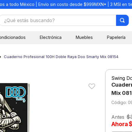
os a todo México | Envío sin costo desde $999MXN* | 3 MSI en t
¿Qué estás buscando?
TÉRMINOS MÁS BUSCADOS
ondicionados
Electrónica
Muebles
Papelería
1
.
mochilas
2
.
libretas
Cuaderno Profesional 100H Doble Raya Doo Smarty Mix 08154
3
.
cuaderno
4
.
cuadernos
Swing D
5
.
colores
Cuadern
6
.
boligrafo
Mix 08
:
0
7
.
escritorio
8
.
sacapuntas
$
Antes
Ahora
9
.
lapiz