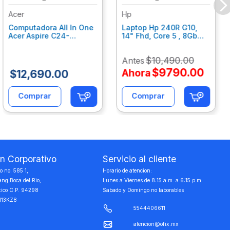
Acer
Hp
Computadora All In One
Laptop Hp 240R G10,
Acer Aspire C24-
14" Fhd, Core 5 , 8Gb
C242Nl, Ci3-1305U, 8Gb
Ram, 512Gb Ssd, Win11
Ram, 512Gb Ssd, 24"
Home B77C3Lt
$
10
,
490
.
00
Antes
Fhd, Win 11 Home
Dq.Bmjal.002
$
9790
.
00
Ahora
$
12
,
690
.
00
Comprar
Comprar
on Corporativo
Servicio al cliente
 no. 585 1,
Horario de atencion:
ang Boca del Rio,
Lunes a Viernes de 8:15 a.m. a 6:15 p.m
xico C.P. 94298
Sabado y Domingo no laborables
113KZ8
5544406611
atencion@ofix.mx