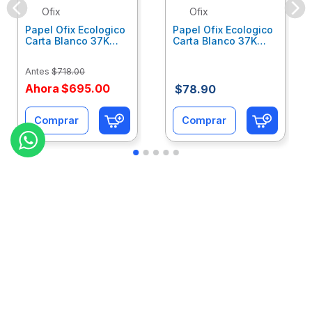
Ofix
Ofix
Papel Ofix Ecologico
Papel Ofix Ecologico
Carta Blanco 37K
Carta Blanco 37K
Caja 10 Paquetes Cta
C/500Hjs Cta Eco-
Eco-Ofix
Ofix
Antes
$
718
.
00
Ahora
$
695
.
00
$
78
.
90
Comprar
Comprar
Atención
+
Empresa
+
Preguntas
+
Privacidad
+
Garantía
+
Síguenos: