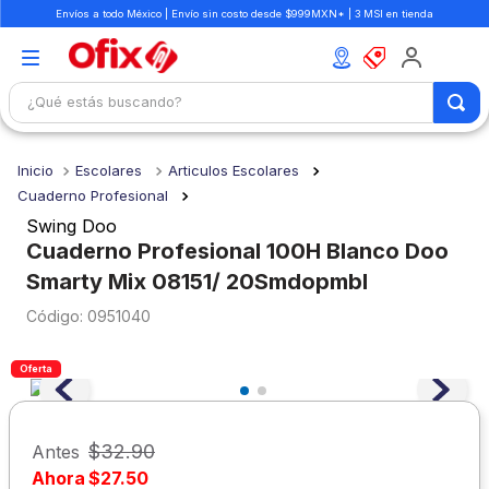
Envíos a todo México | Envío sin costo desde $999MXN* | 3 MSI en tienda
¿Qué estás buscando?
TÉRMINOS MÁS BUSCADOS
Escolares
Articulos Escolares
1
.
mochilas
Cuaderno Profesional
2
.
libretas
Swing Doo
Cuaderno Profesional 100H Blanco Doo
3
.
cuaderno
Smarty Mix 08151/ 20Smdopmbl
4
.
cuadernos
:
0951040
5
.
colores
6
.
boligrafo
Oferta
7
.
escritorio
8
.
sacapuntas
$
32
.
90
Antes
Ahora
$
27
.
50
9
.
escolar