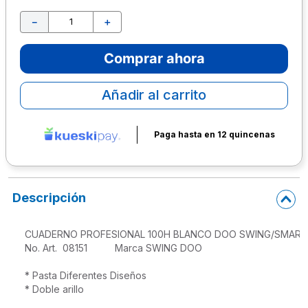
10
.
lapiz
－
＋
Comprar ahora
Añadir al carrito
Paga hasta en 12 quincenas
Descripción
CUADERNO PROFESIONAL 100H BLANCO DOO SWING/SMARTY
No. Art.  08151          Marca SWING DOO

* Pasta Diferentes Diseños 

* Doble arillo
