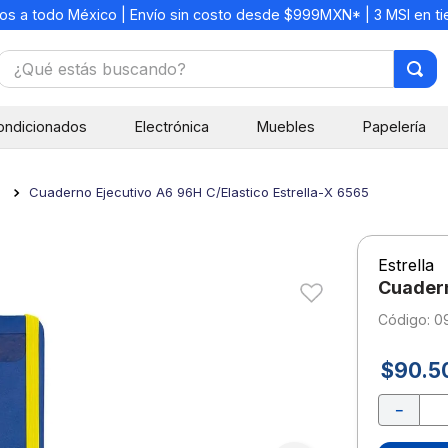
os a todo México | Envío sin costo desde $999MXN* | 3 MSI en t
¿Qué estás buscando?
TÉRMINOS MÁS BUSCADOS
ondicionados
Electrónica
Muebles
Papelería
1
.
mochilas
2
.
libretas
s
Cuaderno Ejecutivo A6 96H C/Elastico Estrella-X 6565
3
.
cuaderno
4
.
cuadernos
Estrella
5
.
colores
Cuadern
6
.
boligrafo
:
0
7
.
sacapuntas
$
90
.
5
8
.
escolar
－
9
.
escritorio