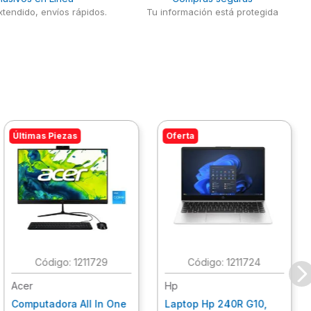
tendido, envíos rápidos.
Tu información está protegida
Últimas Piezas
Oferta
:
1211729
:
1211724
Acer
Hp
Computadora All In One
Laptop Hp 240R G10,