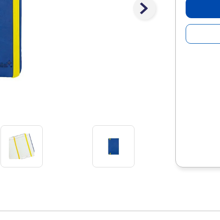
10
.
lapiz