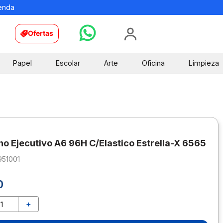
ienda
Ofertas
Papel
Escolar
Arte
Oficina
Limpieza
o Ejecutivo A6 96H C/Elastico Estrella-X 6565
951001
0
＋