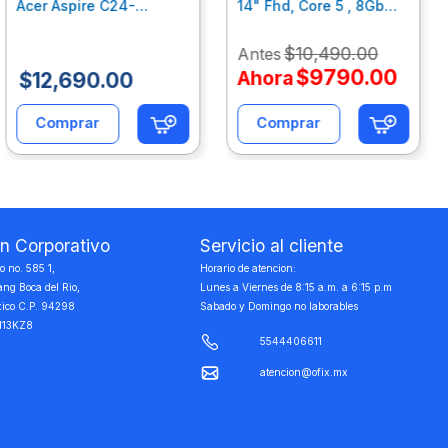
Acer Aspire C24-
14" Fhd, Core 5 , 8Gb
C242Nl, Ci3-1305U, 8Gb
Ram, 512Gb Ssd, Win11
Ram, 512Gb Ssd, 24"
Home B77C3Lt
$
10
,
490
.
00
Antes
Fhd, Win 11 Home
Dq.Bmjal.002
$
9790
.
00
Ahora
$
12
,
690
.
00
Comprar
Comprar
on Corporativo
Servicio al cliente
 no. 585 1,
Horario de atencion:
ang Boca del Rio,
Lunes a Viernes de 8:15 a.m. a 6:15 p.m
xico C.P. 94298
Sabado y Domingo no laborables
113KZ8
5544406611
atencion@ofix.mx