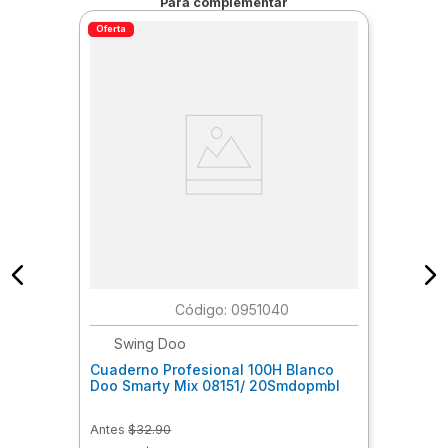
Para complementar
Oferta
:
0951040
Swing Doo
Cuaderno Profesional 100H Blanco
Doo Smarty Mix 08151/ 20Smdopmbl
Antes
$
32
.
90