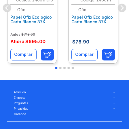
Ofix
Ofix
Papel Ofix Ecologico
Papel Ofix Ecologico
Carta Blanco 37K
Carta Blanco 37K
Caja 10 Paquetes Cta
C/500Hjs Cta Eco-
Eco-Ofix
Ofix
Antes
$
718
.
00
Ahora
$
695
.
00
$
78
.
90
Comprar
Comprar
Atención
+
Empresa
+
Preguntas
+
Privacidad
+
Garantía
+