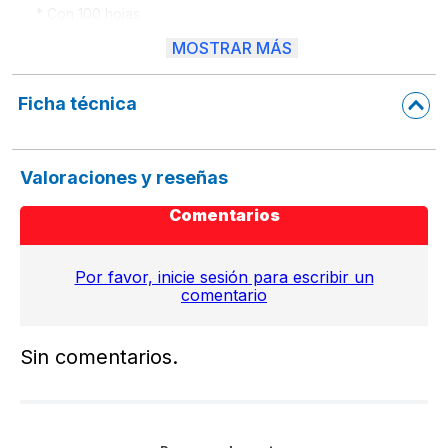
* Con 100 hojas.
MOSTRAR MÁS
* Margen rojo.
* Portada gruesa y plastificada.
Ficha técnica
* Profesional 21x27 cm.
* Diversos colores: Naranja,Verde, Rojo, Amarillo, Azul, Celest
Valoraciones y reseñas
* Ideal para uso escolar o profesional.
Comentarios
Por favor, inicie sesión para escribir un
comentario
Sin comentarios.