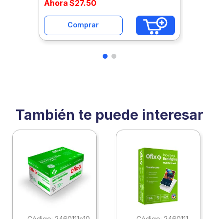
Ahora
$
27
.
50
Comprar
También te puede interesar
:
2460111c10
:
2460111