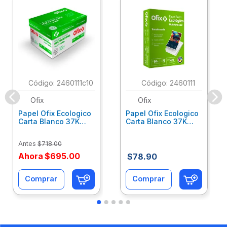
:
2460111c10
:
2460111
Ofix
Ofix
Papel Ofix Ecologico
Papel Ofix Ecologico
Carta Blanco 37K
Carta Blanco 37K
Caja 10 Paquetes Cta
C/500Hjs Cta Eco-
Eco-Ofix
Ofix
Antes
$
718
.
00
Ahora
$
695
.
00
$
78
.
90
Comprar
Comprar