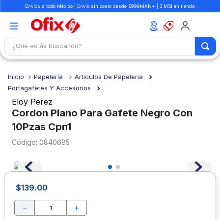
Envíos a todo México | Envío sin costo desde $999MXN* | 3 MSI en tienda
¿Qué estás buscando?
TÉRMINOS MÁS BUSCADOS
Papelería
Articulos De Papeleria
1
.
mochilas
Portagafetes Y Accesorios
2
.
libretas
Eloy Perez
Cordon Plano Para Gafete Negro Con
3
.
cuaderno
10Pzas Cpn1
4
.
cuadernos
:
0840685
5
.
colores
6
.
boligrafo
7
.
sacapuntas
$
139
.
00
8
.
escolar
－
＋
9
.
escritorio