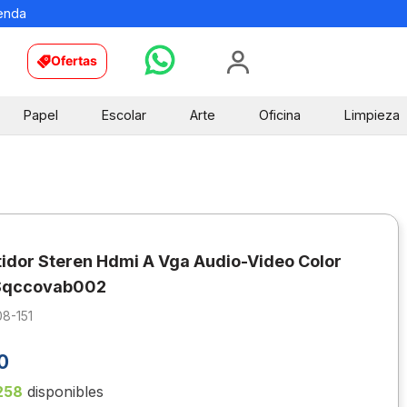
ienda
Ofertas
Papel
Escolar
Arte
Oficina
Limpieza
idor Steren Hdmi A Vga Audio-Video Color
Sqccovab002
8-151
0
258
disponibles