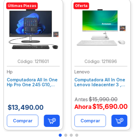
Últimas Piezas
Oferta
:
1211601
:
1211696
Hp
Lenovo
Computadora All In One
Computadora All In One
Hp Pro One 245 G10,
Lenovo Ideacenter 3 ,
Ryzen 3-7320U, 8Gb
Ryzen 7-7730U, 16Gb
Ram, 256Gb Ssd, 23.8"
Ram, 512Gb Ssd, 23.8"
$
15
,
990
.
00
Antes
Fhd, Win11Home
Fhd, Win11 Home
9P7K5La
F0G1014Nld
$
15
,
690
.
00
Ahora
$
13
,
490
.
00
Comprar
Comprar