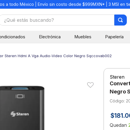
os a todo México | Envío sin costo desde $999MXN* | 3 MSI en t
¿Qué estás buscando?
TÉRMINOS MÁS BUSCADOS
ondicionados
Electrónica
Muebles
Papelería
1
.
mochilas
2
.
libretas
dor Steren Hdmi A Vga Audio-Video Color Negro Sqccovab002
3
.
cuaderno
4
.
cuadernos
Steren
5
.
colores
Convert
6
.
boligrafo
Negro 
:
20
7
.
sacapuntas
8
.
escolar
$
181
.
0
9
.
escritorio
Quedan