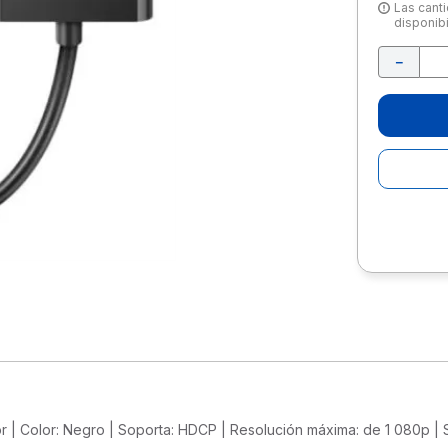
10
.
lapiz
Las canti
disponibi
－
dor | Color: Negro | Soporta: HDCP | Resolución máxima: de 1 080p | 