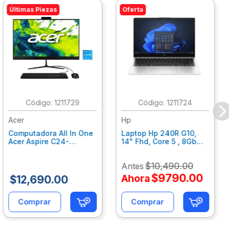
Últimas Piezas
Oferta
:
1211729
:
1211724
Acer
Hp
Computadora All In One
Laptop Hp 240R G10,
Acer Aspire C24-
14" Fhd, Core 5 , 8Gb
C242Nl, Ci3-1305U, 8Gb
Ram, 512Gb Ssd, Win11
Ram, 512Gb Ssd, 24"
Home B77C3Lt
$
10
,
490
.
00
Antes
Fhd, Win 11 Home
Dq.Bmjal.002
$
9790
.
00
Ahora
$
12
,
690
.
00
Comprar
Comprar