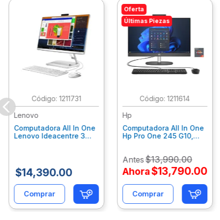
Oferta
Últimas Piezas
:
1211731
:
1211614
Lenovo
Hp
Computadora All In One
Computadora All In One
Lenovo Ideacentre 3
Hp Pro One 245 G10,
24Alc6, Amd Ryzen 5
Ryzen 3-7320U, 8Gb
7430U, 8Gb Ram, 256Gb
Ram, 512Gb Ssd, 23.8"
$
13
,
990
.
00
Antes
Ssd, 23.8", Win 11 Home
Fhd, Win11Home
F0G1014Ald
9P7K6La
$
13
,
790
.
00
Ahora
$
14
,
390
.
00
Comprar
Comprar