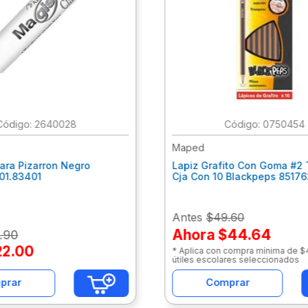
:
2640028
:
0750454
Maped
ara Pizarron Negro
Lapiz Grafito Con Goma #2 
301.83401
Cja Con 10 Blackpeps 8517
Antes
$49.60
Ahora
$44.64
.
90
22
.
00
* Aplica con compra mínima de 
útiles escolares seleccionados
prar
Comprar