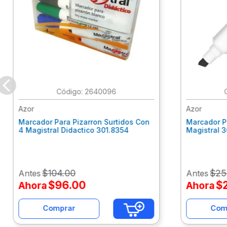
:
2640096
Azor
Azor
Marcador Para Pizarron Surtidos Con
Marcador P
4 Magistral Didactico 301.8354
Magistral 
$
104
.
00
$
25
Antes
Antes
$
96
.
00
$
Ahora
Ahora
Comprar
Com