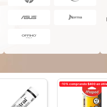
10
.
escolar
-10% comprando $400 en útil