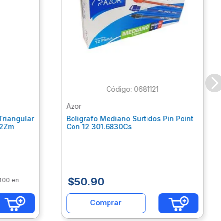
:
0681121
Azor
Triangular
Boligrafo Mediano Surtidos Pin Point
62Zm
Con 12 301.6830Cs
$
50
.
90
$400 en
Comprar