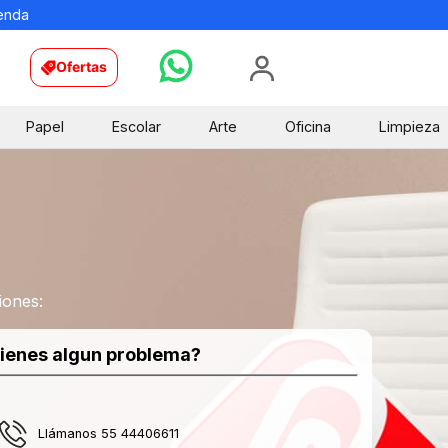
ienda
Ofertas
Papel
Escolar
Arte
Oficina
Limpieza
iones:
ienes algun problema?
Llámanos 55 44406611