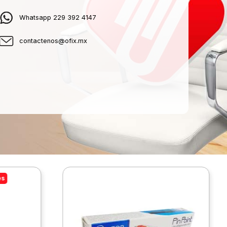
Whatsapp 229 392 4147
contactenos@ofix.mx
es