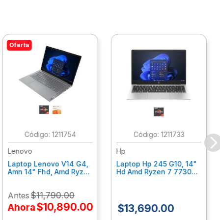
Oferta
:
1211754
:
1211733
Lenovo
Hp
Laptop Lenovo V14 G4,
Laptop Hp 245 G10, 14"
Amn 14" Fhd, Amd Ryzen
Hd Amd Ryzen 7 7730U
5 7520U, 16Gb Ram,
8Gb Ram, 512 Gb Ssd,
512Gb Ssd, W11 Home,
Win11Home, Plata
$
11
,
790
.
00
Antes
Office 365 1 Año
An0Y2Lt
82Yt0110Lm
$
10
,
890
.
00
Ahora
$
13
,
690
.
00