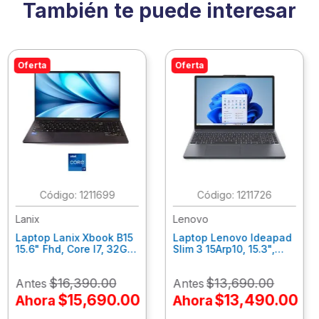
También te puede interesar
Oferta
Oferta
:
1211699
:
1211726
Lanix
Lenovo
Laptop Lanix Xbook B15
Laptop Lenovo Ideapad
15.6" Fhd, Core I7, 32Gb
Slim 3 15Arp10, 15.3",
Ram, 1 Tb Ssd, Win 11
Amd Ryzen 7-7735Hs,
Pro.
16Gb Ram, 1Tb Ssd, Win
$
16
,
390
.
00
$
13
,
690
.
00
Antes
Antes
42023/41914/42053
11 Home 83K700Axlm
$
15
,
690
.
00
$
13
,
490
.
00
Ahora
Ahora