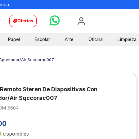
ienda
Ofertas
Papel
Escolar
Arte
Oficina
Limpieza
 Apuntador/Air Sqccorac007
 Remoto Steren De Diapositivas Con
dor/Air Sqccorac007
OM-5604
00
3
disponibles