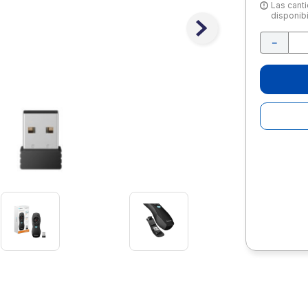
10
.
lapiz
Las canti
disponibi
－