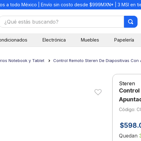
os a todo México | Envío sin costo desde $999MXN* | 3 MSI en t
¿Qué estás buscando?
TÉRMINOS MÁS BUSCADOS
ondicionados
Electrónica
Muebles
Papelería
1
.
mochilas
2
.
libretas
ios Notebook y Tablet
Control Remoto Steren De Diapositivas Con
3
.
cuaderno
4
.
cuadernos
Steren
5
.
colores
Control
6
.
boligrafo
Apunta
:
C
7
.
escritorio
8
.
sacapuntas
$
598
.
9
.
escolar
Quedan