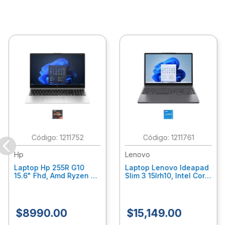
:
1211752
:
1211761
Hp
Lenovo
Laptop Hp 255R G10
Laptop Lenovo Ideapad
15.6" Fhd, Amd Ryzen 5
Slim 3 15Irh10, Intel Core
7535U, 8Gb Ram, 512Gb
I5-13420H, 24Gb Ram,
Ssd, Gráficos Radeon
512 Ssd Windows 11
660M, W11 Home, Color
Home 83K100Bulm
Plata C7Gn5At
$
8990
.
00
$
15
,
149
.
00