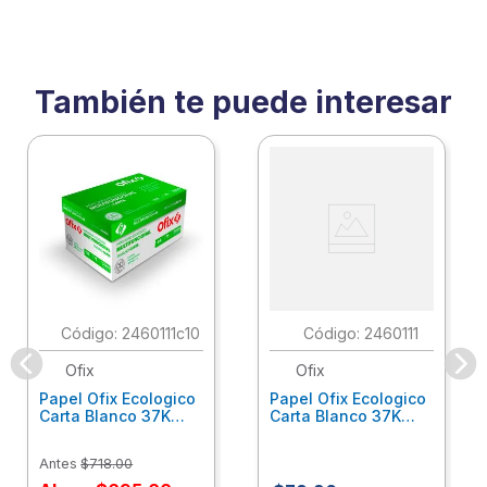
También te puede interesar
:
2460111c10
:
2460111
Ofix
Ofix
Papel Ofix Ecologico
Papel Ofix Ecologico
Carta Blanco 37K
Carta Blanco 37K
Caja 10 Paquetes Cta
C/500Hjs Cta Eco-
Eco-Ofix
Ofix
Antes
$
718
.
00