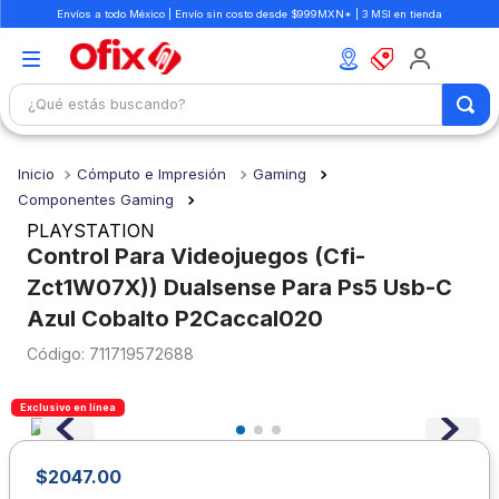
Envíos a todo México | Envío sin costo desde $999MXN* | 3 MSI en tienda
¿Qué estás buscando?
TÉRMINOS MÁS BUSCADOS
Cómputo e Impresión
Gaming
1
.
mochilas
Componentes Gaming
2
.
libretas
PLAYSTATION
Control Para Videojuegos (Cfi-
3
.
cuaderno
Zct1W07X)) Dualsense Para Ps5 Usb-C
4
.
cuadernos
Azul Cobalto P2Caccal020
5
.
colores
:
711719572688
6
.
boligrafo
Exclusivo en línea
7
.
sacapuntas
8
.
escolar
$
2047
.
00
9
.
escritorio