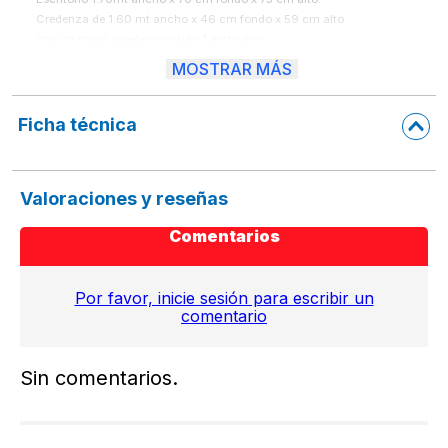
Credenza de 1.60 mt ancho x 46 cm fondo x 59 cm alto 

con un cajón papelero y cajón 1 archivero.

se ensambla en lado izquierdo.

MOSTRAR MÁS
Con regatones niveladores de altura.
Medida General: 1.93mt ancho  x 1.60 mt largo x 75 cm alto

Ficha técnica
Valoraciones y reseñas
Comentarios
Por favor, inicie sesión para escribir un
comentario
Sin comentarios.