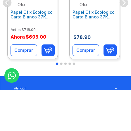
Ofix
Ofix
Papel Ofix Ecologico
Papel Ofix Ecologico
Carta Blanco 37K
Carta Blanco 37K
Caja 10 Paquetes Cta
C/500Hjs Cta Eco-
Eco-Ofix
Ofix
Antes
$
718
.
00
Ahora
$
695
.
00
$
78
.
90
Comprar
Comprar
Atención
+
Empresa
+
Preguntas
+
Privacidad
+
Garantía
+
Síguenos: