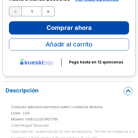
10
.
escolar
－
＋
Comprar ahora
Añadir al carrito
Paga hasta en 12 quincenas
Descripción
Conjunto ejecutivo escritorio sobre / credenza derecha

Línea:  LUX

Modelo: G88CLESCRE1716I
Color:Nogal Terracota

Fabricado en : melamina de 25 mm en escritorio , 16 mm en credenza y 12 
Escritorio 1.70mt ancho x 70 cm fondo x 75 cm alto.
