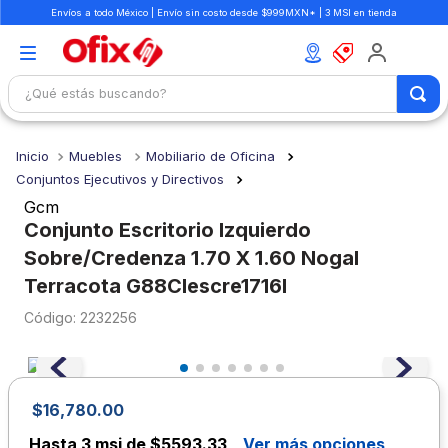
Envíos a todo México | Envío sin costo desde $999MXN* | 3 MSI en tienda
¿Qué estás buscando?
TÉRMINOS MÁS BUSCADOS
Muebles
Mobiliario de Oficina
1
.
mochilas
Conjuntos Ejecutivos y Directivos
2
.
libretas
Gcm
Conjunto Escritorio Izquierdo
3
.
cuaderno
Sobre/Credenza 1.70 X 1.60 Nogal
4
.
cuadernos
Terracota G88Clescre1716I
5
.
colores
:
2232256
6
.
boligrafo
7
.
escritorio
8
.
sacapuntas
$
16
,
780
.
00
Hasta
3 msi de $5593.33
Ver más opciones
9
.
lapiz