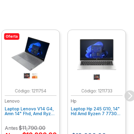
Oferta
:
1211754
:
1211733
Lenovo
Hp
Laptop Lenovo V14 G4,
Laptop Hp 245 G10, 14"
Amn 14" Fhd, Amd Ryzen
Hd Amd Ryzen 7 7730U
5 7520U, 16Gb Ram,
8Gb Ram, 512 Gb Ssd,
512Gb Ssd, W11 Home,
Win11Home, Plata
$
11
,
790
.
00
Antes
Office 365 1 Año
An0Y2Lt
82Yt0110Lm