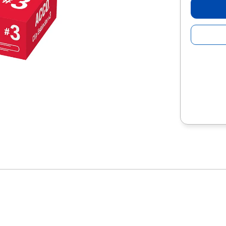
10
.
lapiz