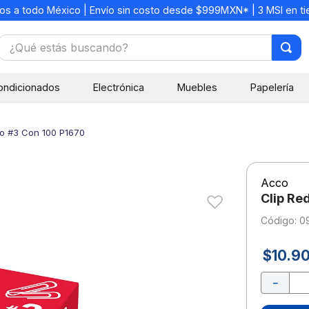
os a todo México | Envío sin costo desde $999MXN* | 3 MSI en t
¿Qué estás buscando?
TÉRMINOS MÁS BUSCADOS
ondicionados
Electrónica
Muebles
Papelería
1
.
mochilas
2
.
libretas
o #3 Con 100 P1670
3
.
cuaderno
4
.
cuadernos
Acco
5
.
colores
Clip Re
6
.
boligrafo
:
0
7
.
sacapuntas
$
10
.
9
8
.
escolar
－
9
.
escritorio