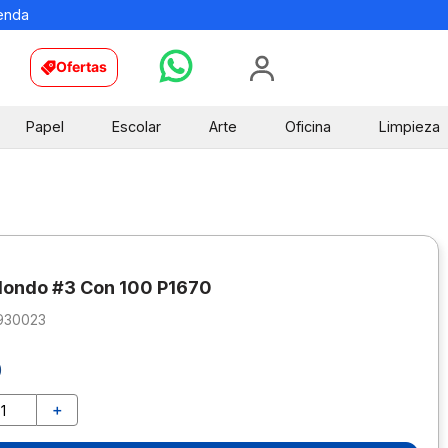
ienda
Ofertas
Papel
Escolar
Arte
Oficina
Limpieza
dondo #3 Con 100 P1670
930023
0
＋