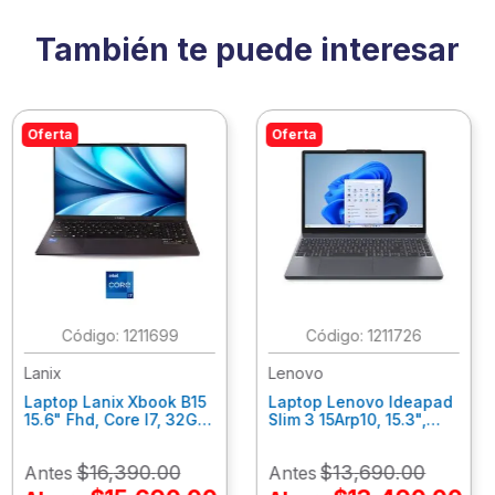
También te puede interesar
Oferta
Oferta
:
1211699
:
1211726
Lanix
Lenovo
Laptop Lanix Xbook B15
Laptop Lenovo Ideapad
15.6" Fhd, Core I7, 32Gb
Slim 3 15Arp10, 15.3",
Ram, 1 Tb Ssd, Win 11
Amd Ryzen 7-7735Hs,
Pro.
16Gb Ram, 1Tb Ssd, Win
$
16
,
390
.
00
$
13
,
690
.
00
Antes
Antes
42023/41914/42053
11 Home 83K700Axlm