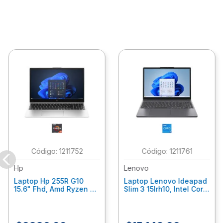
:
1211752
:
1211761
Hp
Lenovo
Laptop Hp 255R G10
Laptop Lenovo Ideapad
15.6" Fhd, Amd Ryzen 5
Slim 3 15Irh10, Intel Core
7535U, 8Gb Ram, 512Gb
I5-13420H, 24Gb Ram,
Ssd, Gráficos Radeon
512 Ssd Windows 11
660M, W11 Home, Color
Home 83K100Bulm
Plata C7Gn5At