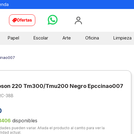
ienda
Ofertas
Papel
Escolar
Arte
Oficina
Limpieza
inao007
Epson 220 Tm300/Tmu200 Negro Epccinao007
RC-38B
0
3406
disponibles
dades pueden variar. Añada el producto al carrito para ver la
lidad actual.