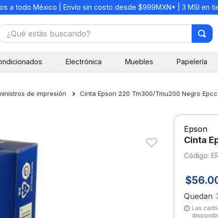
os a todo México | Envío sin costo desde $999MXN* | 3 MSI en t
¿Qué estás buscando?
TÉRMINOS MÁS BUSCADOS
ondicionados
Electrónica
Muebles
Papelería
1
.
mochilas
2
.
libretas
inistros de impresión
Cinta Epson 220 Tm300/Tmu200 Negro Epcc
3
.
cuaderno
4
.
cuadernos
Epson
5
.
colores
Cinta 
6
.
boligrafo
:
E
7
.
escritorio
$
56
.
0
8
.
sacapuntas
Quedan
9
.
escolar
Las canti
disponibi