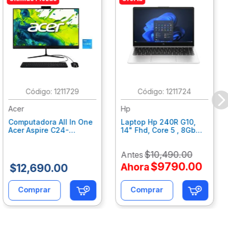
:
1211729
:
1211724
Acer
Hp
Computadora All In One
Laptop Hp 240R G10,
Acer Aspire C24-
14" Fhd, Core 5 , 8Gb
C242Nl, Ci3-1305U, 8Gb
Ram, 512Gb Ssd, Win11
Ram, 512Gb Ssd, 24"
Home B77C3Lt
$
10
,
490
.
00
Antes
Fhd, Win 11 Home
Dq.Bmjal.002
$
9790
.
00
Ahora
$
12
,
690
.
00
Comprar
Comprar