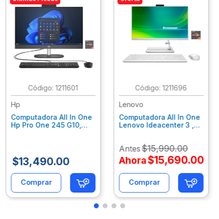
:
1211601
:
1211696
Hp
Lenovo
Computadora All In One
Computadora All In One
Hp Pro One 245 G10,
Lenovo Ideacenter 3 ,
Ryzen 3-7320U, 8Gb
Ryzen 7-7730U, 16Gb
Ram, 256Gb Ssd, 23.8"
Ram, 512Gb Ssd, 23.8"
$
15
,
990
.
00
Antes
Fhd, Win11Home
Fhd, Win11 Home
9P7K5La
F0G1014Nld
$
15
,
690
.
00
Ahora
$
13
,
490
.
00
Comprar
Comprar