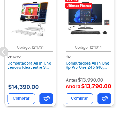
Últimas Piezas
:
1211731
:
1211614
Lenovo
Hp
Computadora All In One
Computadora All In One
Lenovo Ideacentre 3
Hp Pro One 245 G10,
24Alc6, Amd Ryzen 5
Ryzen 3-7320U, 8Gb
7430U, 8Gb Ram, 256Gb
Ram, 512Gb Ssd, 23.8"
$
13
,
990
.
00
Antes
Ssd, 23.8", Win 11 Home
Fhd, Win11Home
F0G1014Ald
9P7K6La
$
13
,
790
.
00
Ahora
$
14
,
390
.
00
Comprar
Comprar