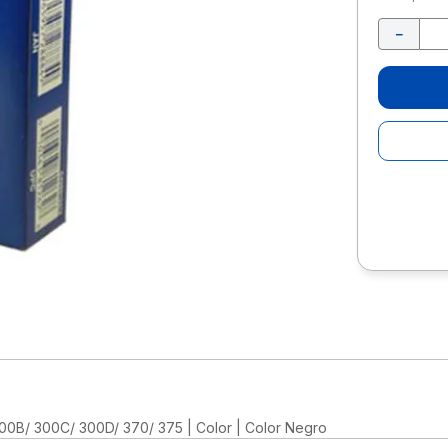
10
.
lapiz
－
00B/ 300C/ 300D/ 370/ 375 | Color | Color Negro