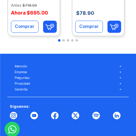
Eco-Ofix
Ofix
Antes
$
718
.
00
Ahora
$
695
.
00
$
78
.
90
Comprar
Comprar
Atención
+
Empresa
+
Preguntas
+
Privacidad
+
Garantía
+
Síguenos: