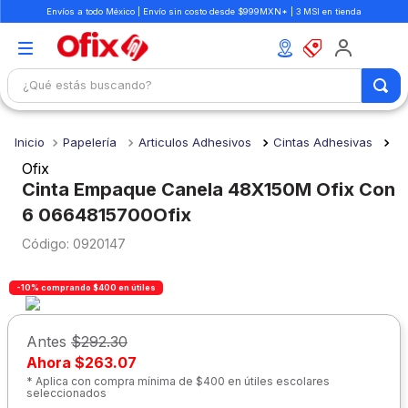
Envíos a todo México | Envío sin costo desde $999MXN* | 3 MSI en tienda
¿Qué estás buscando?
TÉRMINOS MÁS BUSCADOS
Papelería
Articulos Adhesivos
Cintas Adhesivas
1
.
mochilas
Ofix
2
.
libretas
Cinta Empaque Canela 48X150M Ofix Con
6 0664815700Ofix
3
.
cuaderno
:
0920147
4
.
cuadernos
5
.
colores
-10% comprando $400 en útiles
6
.
boligrafo
Antes
$292.30
7
.
escritorio
Ahora
$263.07
8
.
sacapuntas
* Aplica con compra mínima de $400 en útiles escolares
seleccionados
9
.
escolar