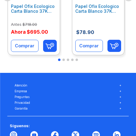
Papel Ofix Ecologico
Papel Ofix Ecologico
Carta Blanco 37K
Carta Blanco 37K
Caja 10 Paquetes Cta
C/500Hjs Cta Eco-
Eco-Ofix
Ofix
Antes
$
718
.
00
Ahora
$
695
.
00
$
78
.
90
Comprar
Comprar
Atención
+
Empresa
+
Preguntas
+
Privacidad
+
Garantía
+
Síguenos: