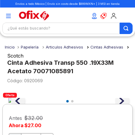
Envíos a todo México | Envío sin costo desde $999MXN* | 3 MSI en tienda
¿Qué estás buscando?
TÉRMINOS MÁS BUSCADOS
Papelería
Articulos Adhesivos
Cintas Adhesivas
1
.
mochilas
Scotch
2
.
libretas
Cinta Adhesiva Transp 550 .19X33M
Acetato 70071085891
3
.
cuaderno
:
0920069
4
.
cuadernos
5
.
colores
Oferta
6
.
boligrafo
7
.
escritorio
$
32
.
00
Antes
8
.
sacapuntas
Ahora
$
27
.
00
9
.
lapiz