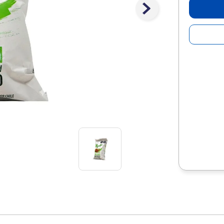
10
.
lapiz