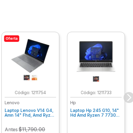
Oferta
:
1211754
:
1211733
Lenovo
Hp
Laptop Lenovo V14 G4,
Laptop Hp 245 G10, 14"
Amn 14" Fhd, Amd Ryzen
Hd Amd Ryzen 7 7730U
5 7520U, 16Gb Ram,
8Gb Ram, 512 Gb Ssd,
512Gb Ssd, W11 Home,
Win11Home, Plata
$
11
,
790
.
00
Antes
Office 365 1 Año
An0Y2Lt