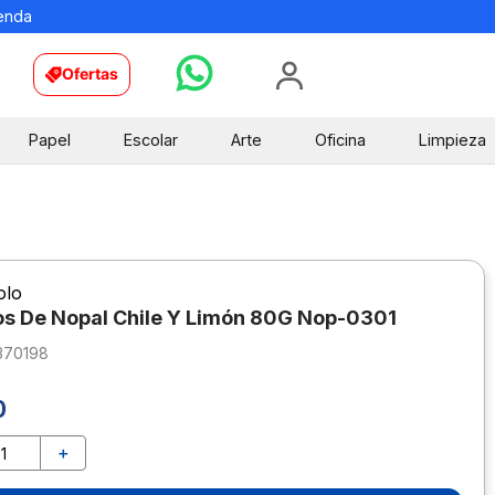
ienda
Ofertas
Papel
Escolar
Arte
Oficina
Limpieza
olo
os De Nopal Chile Y Limón 80G Nop-0301
370198
0
＋