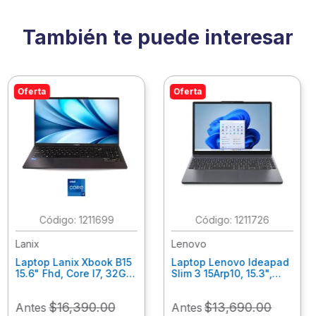
También te puede interesar
Oferta
Oferta
:
1211699
:
1211726
Lanix
Lenovo
Laptop Lanix Xbook B15
Laptop Lenovo Ideapad
15.6" Fhd, Core I7, 32Gb
Slim 3 15Arp10, 15.3",
Ram, 1 Tb Ssd, Win 11
Amd Ryzen 7-7735Hs,
Pro.
16Gb Ram, 1Tb Ssd, Win
$
16
,
390
.
00
$
13
,
690
.
00
Antes
Antes
42023/41914/42053
11 Home 83K700Axlm