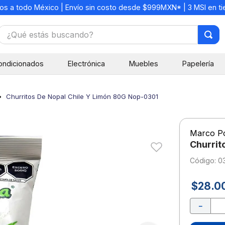
os a todo México | Envío sin costo desde $999MXN* | 3 MSI en t
¿Qué estás buscando?
TÉRMINOS MÁS BUSCADOS
ondicionados
Electrónica
Muebles
Papelería
1
.
mochilas
2
.
libretas
Churritos De Nopal Chile Y Limón 80G Nop-0301
3
.
cuaderno
4
.
cuadernos
Marco P
5
.
colores
Churrit
6
.
boligrafo
:
0
7
.
escritorio
$
28
.
0
8
.
sacapuntas
－
9
.
escolar