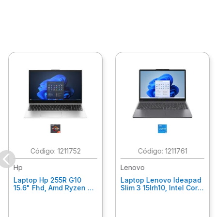
:
1211752
:
1211761
Hp
Lenovo
Laptop Hp 255R G10
Laptop Lenovo Ideapad
15.6" Fhd, Amd Ryzen 5
Slim 3 15Irh10, Intel Core
7535U, 8Gb Ram, 512Gb
I5-13420H, 24Gb Ram,
Ssd, Gráficos Radeon
512 Ssd Windows 11
660M, W11 Home, Color
Home 83K100Bulm