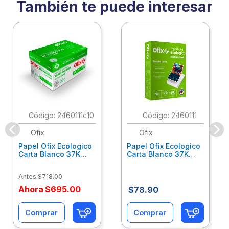
También te puede interesar
:
2460111c10
:
2460111
Ofix
Ofix
Papel Ofix Ecologico
Papel Ofix Ecologico
Carta Blanco 37K
Carta Blanco 37K
Caja 10 Paquetes Cta
C/500Hjs Cta Eco-
Eco-Ofix
Ofix
Antes
$
718
.
00
Ahora
$
695
.
00
$
78
.
90
Comprar
Comprar