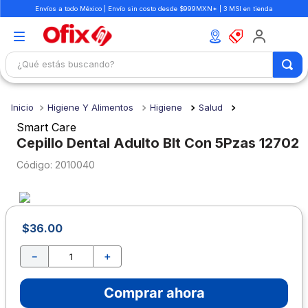
Envíos a todo México | Envío sin costo desde $999MXN* | 3 MSI en tienda
¿Qué estás buscando?
TÉRMINOS MÁS BUSCADOS
Higiene Y Alimentos
Higiene
Salud
1
.
mochilas
Smart Care
2
.
libretas
Cepillo Dental Adulto Blt Con 5Pzas 12702
3
.
cuaderno
:
2010040
4
.
cuadernos
5
.
colores
$
36
.
00
6
.
boligrafo
－
＋
7
.
sacapuntas
8
.
escolar
Comprar ahora
9
.
escritorio