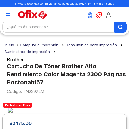
Envíos a todo México | Envío sin costo desde $999MXN* | 3 MSI en tienda
¿Qué estás buscando?
TÉRMINOS MÁS BUSCADOS
Cómputo e Impresión
Consumibles para Impresión
1
.
mochilas
Suministros de impresión
2
.
libretas
Brother
Cartucho De Tóner Brother Alto
3
.
cuaderno
Rendimiento Color Magenta 2300 Páginas
4
.
cuadernos
Boctonab157
5
.
colores
:
TN229XLM
6
.
boligrafo
Exclusivo en línea
7
.
sacapuntas
8
.
escolar
$
2475
.
00
9
.
escritorio