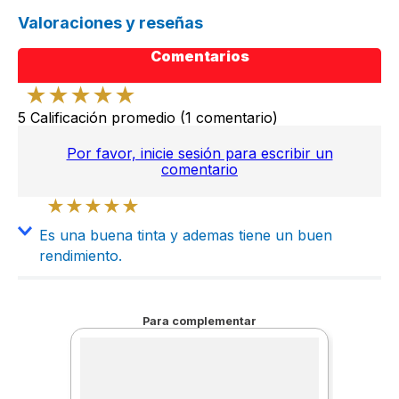
Valoraciones y reseñas
Comentarios
★
★
★
★
★
5 Calificación promedio
(1 comentario)
Por favor, inicie sesión para escribir un
comentario
★
★
★
★
★
Es una buena tinta y ademas tiene un buen
rendimiento.
Enviado
4 años atrás
por
Jose
Es una buena tinta y ademas tiene un buen
Para complementar
rendimiento.