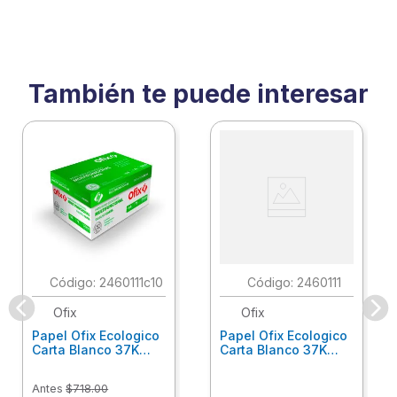
También te puede interesar
:
2460111c10
:
2460111
Ofix
Ofix
Papel Ofix Ecologico
Papel Ofix Ecologico
Carta Blanco 37K
Carta Blanco 37K
Caja 10 Paquetes Cta
C/500Hjs Cta Eco-
Eco-Ofix
Ofix
Antes
$
718
.
00