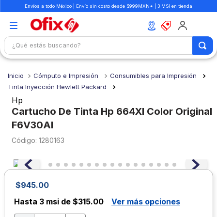
Envíos a todo México | Envío sin costo desde $999MXN* | 3 MSI en tienda
¿Qué estás buscando?
TÉRMINOS MÁS BUSCADOS
Cómputo e Impresión
Consumibles para Impresión
1
.
mochilas
Tinta Inyección Hewlett Packard
2
.
libretas
Hp
Cartucho De Tinta Hp 664Xl Color Original
3
.
cuaderno
F6V30Al
4
.
cuadernos
:
1280163
5
.
colores
6
.
boligrafo
7
.
sacapuntas
$
945
.
00
8
.
escolar
Hasta
3 msi de $315.00
Ver más opciones
9
.
escritorio