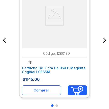
:
1280180
Hp
Cartucho De Tinta Hp 954Xl Magenta
Original L0S65Al
$
1145
.
00
Comprar