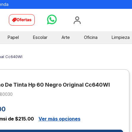
ienda
Ofertas
Papel
Escolar
Arte
Oficina
Limpieza
inal Cc640Wl
o De Tinta Hp 60 Negro Original Cc640Wl
280030
00
msi de $215.00
Ver más opciones