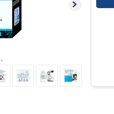
10
.
escolar