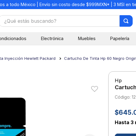
os a todo México | Envío sin costo desde $999MXN* | 3 MSI en t
¿Qué estás buscando?
TÉRMINOS MÁS BUSCADOS
ondicionados
Electrónica
Muebles
Papelería
1
.
mochilas
2
.
libretas
ta Inyección Hewlett Packard
Cartucho De Tinta Hp 60 Negro Orig
3
.
cuaderno
4
.
cuadernos
Hp
5
.
colores
Cartuch
6
.
boligrafo
:
1
7
.
escritorio
$645.
8
.
sacapuntas
Hasta
3 
9
.
lapiz