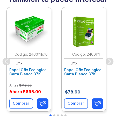
:
2460111c10
:
2460111
Ofix
Ofix
Papel Ofix Ecologico
Papel Ofix Ecologico
Carta Blanco 37K
Carta Blanco 37K
Caja 10 Paquetes Cta
C/500Hjs Cta Eco-
Eco-Ofix
Ofix
Antes
$
718
.
00
Ahora
$
695
.
00
$
78
.
90
Comprar
Comprar