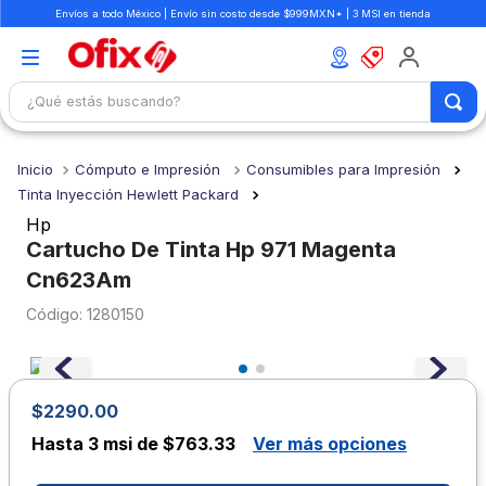
Envíos a todo México | Envío sin costo desde $999MXN* | 3 MSI en tienda
¿Qué estás buscando?
TÉRMINOS MÁS BUSCADOS
Cómputo e Impresión
Consumibles para Impresión
1
.
mochilas
Tinta Inyección Hewlett Packard
2
.
libretas
Hp
Cartucho De Tinta Hp 971 Magenta
3
.
cuaderno
Cn623Am
4
.
cuadernos
:
1280150
5
.
colores
6
.
boligrafo
7
.
escritorio
$2290.00
Hasta
3 msi de $763.33
Ver más opciones
8
.
sacapuntas
9
.
lapiz