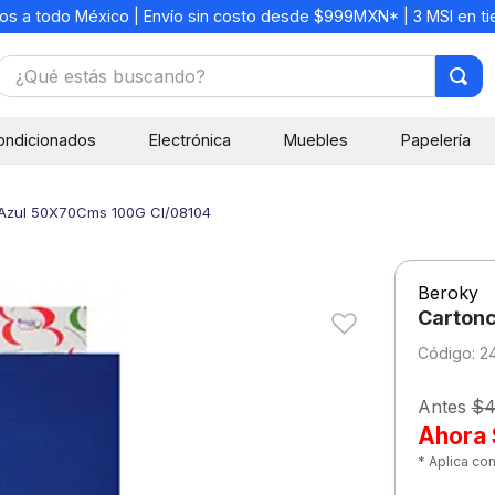
os a todo México | Envío sin costo desde $999MXN* | 3 MSI en t
¿Qué estás buscando?
TÉRMINOS MÁS BUSCADOS
ondicionados
Electrónica
Muebles
Papelería
1
.
mochilas
2
.
libretas
o Azul 50X70Cms 100G Cl/08104
3
.
cuaderno
4
.
cuadernos
Beroky
5
.
colores
Cartonc
6
.
boligrafo
:
2
7
.
escritorio
Antes
$4
8
.
sacapuntas
Ahora
* Aplica co
9
.
lapiz