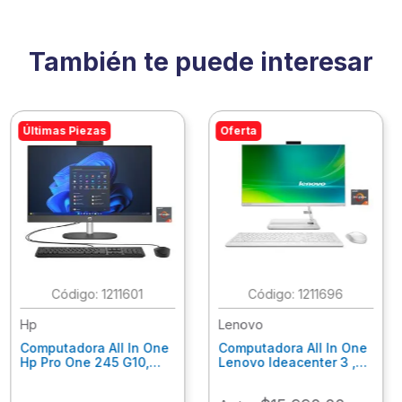
También te puede interesar
Últimas Piezas
Oferta
:
1211601
:
1211696
Hp
Lenovo
Computadora All In One
Computadora All In One
Hp Pro One 245 G10,
Lenovo Ideacenter 3 ,
Ryzen 3-7320U, 8Gb
Ryzen 7-7730U, 16Gb
Ram, 256Gb Ssd, 23.8"
Ram, 512Gb Ssd, 23.8"