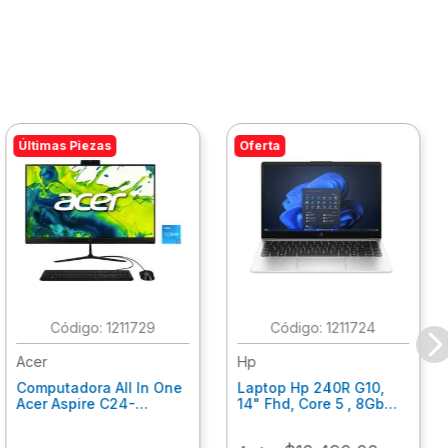
Últimas Piezas
Oferta
:
1211729
:
1211724
Acer
Hp
Computadora All In One
Laptop Hp 240R G10,
Acer Aspire C24-
14" Fhd, Core 5 , 8Gb
C242Nl, Ci3-1305U, 8Gb
Ram, 512Gb Ssd, Win11
Ram, 512Gb Ssd, 24"
Home B77C3Lt