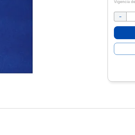
10
.
escolar
Vigencia d
－