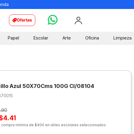
ienda
Ofertas
Papel
Escolar
Arte
Oficina
Limpieza
illo Azul 50X70Cms 100G Cl/08104
470015
.90
$4.41
n compra mínima de $400 en útiles escolares seleccionados