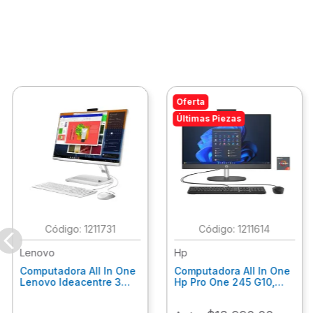
Oferta
Últimas Piezas
:
1211731
:
1211614
Lenovo
Hp
Computadora All In One
Computadora All In One
Lenovo Ideacentre 3
Hp Pro One 245 G10,
24Alc6, Amd Ryzen 5
Ryzen 3-7320U, 8Gb
7430U, 8Gb Ram, 256Gb
Ram, 512Gb Ssd, 23.8"