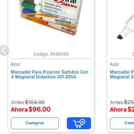
:
2640096
Azor
Azor
Marcador Para Pizarron Surtidos Con
Marcador P
4 Magistral Didactico 301.8354
Magistral 
$
104
.
00
$
25
Antes
Antes
$
96
.
00
$
Ahora
Ahora
Comprar
Com