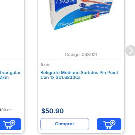
:
0681121
Azor
Triangular
Boligrafo Mediano Surtidos Pin Point
62Zm
Con 12 301.6830Cs
$
50
.
90
$400 en
Comprar