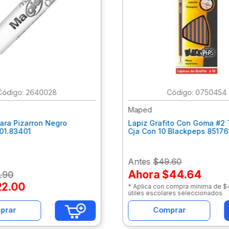
:
2640028
:
0750454
Maped
ara Pizarron Negro
Lapiz Grafito Con Goma #2 
301.83401
Cja Con 10 Blackpeps 8517
Antes
$49.60
Ahora
$44.64
.
90
22
.
00
* Aplica con compra mínima de 
útiles escolares seleccionados
prar
Comprar