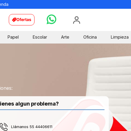
ienda
Ofertas
Papel
Escolar
Arte
Oficina
Limpieza
iones:
ienes algun problema?
Llámanos 55 44406611