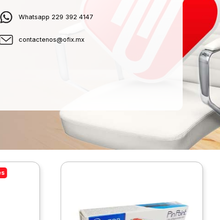
Whatsapp 229 392 4147
contactenos@ofix.mx
es