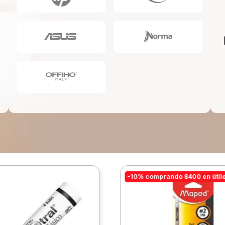
10
.
lapiz
-10% comprando $400 en útil