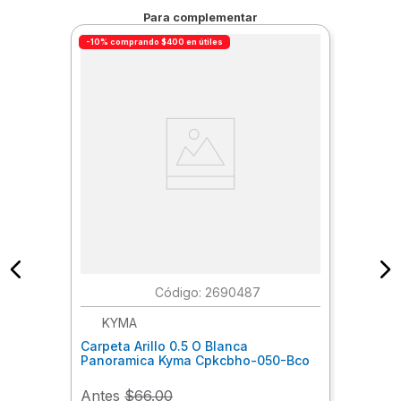
Para complementar
-10% comprando $400 en útiles
:
2690487
KYMA
Carpeta Arillo 0.5 O Blanca
Panoramica Kyma Cpkcbho-050-Bco
Antes
$66.00