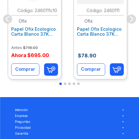
:
2460111c10
:
2460111
Ofix
Ofix
Papel Ofix Ecologico
Papel Ofix Ecologico
Carta Blanco 37K
Carta Blanco 37K
Caja 10 Paquetes Cta
C/500Hjs Cta Eco-
Eco-Ofix
Ofix
Antes
$
718
.
00
Ahora
$
695
.
00
$
78
.
90
Comprar
Comprar
Atención
+
Empresa
+
Preguntas
+
Privacidad
+
Garantía
+