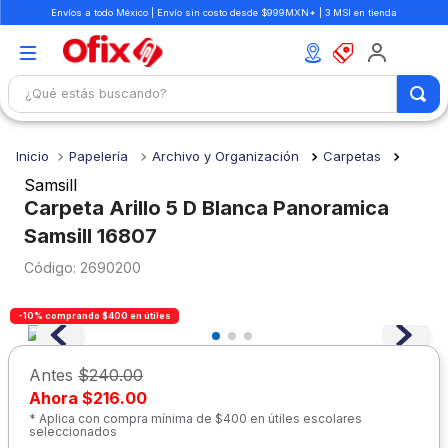
Envíos a todo México | Envío sin costo desde $999MXN* | 3 MSI en tienda
¿Qué estás buscando?
TÉRMINOS MÁS BUSCADOS
Papelería
Archivo y Organización
Carpetas
1
.
mochilas
Samsill
2
.
libretas
Carpeta Arillo 5 D Blanca Panoramica
Samsill 16807
3
.
cuaderno
:
2690200
4
.
cuadernos
5
.
colores
-10% comprando $400 en útiles
6
.
boligrafo
Antes
$240.00
7
.
escolar
Ahora
$216.00
8
.
sacapuntas
* Aplica con compra mínima de $400 en útiles escolares
seleccionados
9
.
lapiz