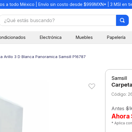
os a todo México | Envío sin costo desde $999MXN* | 3 MSI en t
¿Qué estás buscando?
TÉRMINOS MÁS BUSCADOS
ondicionados
Electrónica
Muebles
Papelería
1
.
mochilas
2
.
libretas
a Arillo 3 D Blanca Panoramica Samsill P16787
3
.
cuaderno
4
.
cuadernos
Samsill
5
.
colores
Carpeta
6
.
boligrafo
:
2
7
.
escritorio
Antes
$1
8
.
sacapuntas
Ahora
* Aplica co
9
.
escolar