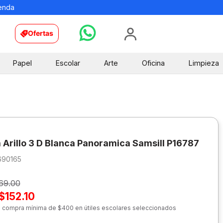
ienda
Ofertas
Papel
Escolar
Arte
Oficina
Limpieza
 Arillo 3 D Blanca Panoramica Samsill P16787
690165
69.00
$152.10
n compra mínima de $400 en útiles escolares seleccionados