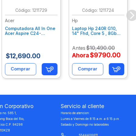
:
1211729
:
1211724
Acer
Hp
Computadora All In One
Laptop Hp 240R G10,
Acer Aspire C24-
14" Fhd, Core 5 , 8Gb
C242Nl, Ci3-1305U, 8Gb
Ram, 512Gb Ssd, Win11
Ram, 512Gb Ssd, 24"
Home B77C3Lt
$
10
,
490
.
00
Antes
Fhd, Win 11 Home
Dq.Bmjal.002
$
9790
.
00
Ahora
$
12
,
690
.
00
Comprar
Comprar
on Corporativo
Servicio al cliente
 no. 585 1,
Horario de atencion:
ang Boca del Rio,
Lunes a Viernes de 8:15 a.m. a 6:15 p.m
xico C.P. 94298
Sabado y Domingo no laborables
113KZ8
5544406611