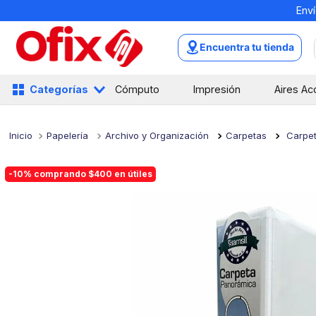
Enví
TÉRMINOS MÁS BUSCADOS
1
.
mochilas
Encuentra tu tienda
2
.
libretas
3
.
cuaderno
Categorías
Cómputo
Impresión
Aires Ac
4
.
cuadernos
5
.
colores
Papelería
Archivo y Organización
Carpetas
Carpet
6
.
boligrafo
-10% comprando $400 en útiles
7
.
escritorio
8
.
sacapuntas
9
.
escolar
10
.
lapiz