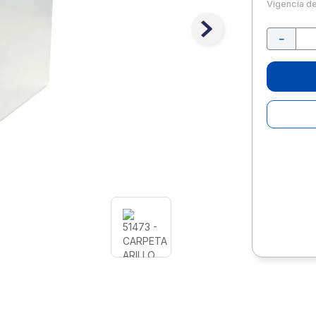
10
.
lapiz
Vigencia d
－