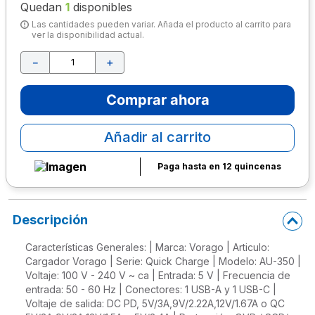
Quedan
1
disponibles
10
.
escolar
Las cantidades pueden variar. Añada el producto al carrito para
ver la disponibilidad actual.
－
＋
Comprar ahora
Añadir al carrito
Paga hasta en 12 quincenas
Descripción
Características Generales: | Marca: Vorago | Articulo:
Cargador Vorago | Serie: Quick Charge | Modelo: AU-350 |
Voltaje: 100 V - 240 V ~ ca | Entrada: 5 V | Frecuencia de
entrada: 50 - 60 Hz | Conectores: 1 USB-A y 1 USB-C |
Voltaje de salida: DC PD, 5V/3A,9V/2.22A,12V/1.67A o QC