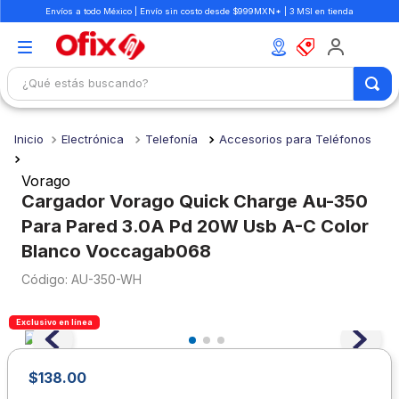
Envíos a todo México | Envío sin costo desde $999MXN* | 3 MSI en tienda
¿Qué estás buscando?
TÉRMINOS MÁS BUSCADOS
Electrónica
Telefonía
Accesorios para Teléfonos
1
.
mochilas
2
.
libretas
Vorago
Cargador Vorago Quick Charge Au-350
3
.
cuaderno
Para Pared 3.0A Pd 20W Usb A-C Color
4
.
cuadernos
Blanco Voccagab068
5
.
colores
:
AU-350-WH
6
.
boligrafo
Exclusivo en línea
7
.
escritorio
8
.
sacapuntas
$
138
.
00
9
.
lapiz