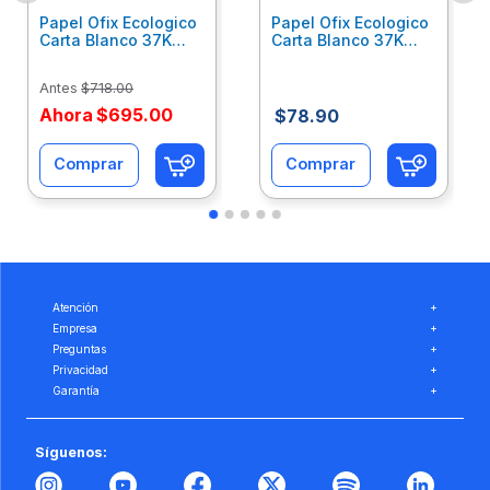
Papel Ofix Ecologico
Papel Ofix Ecologico
Carta Blanco 37K
Carta Blanco 37K
Caja 10 Paquetes Cta
C/500Hjs Cta Eco-
Eco-Ofix
Ofix
Antes
$
718
.
00
Ahora
$
695
.
00
$
78
.
90
Comprar
Comprar
Atención
+
Empresa
+
Preguntas
+
Privacidad
+
Garantía
+
Síguenos: