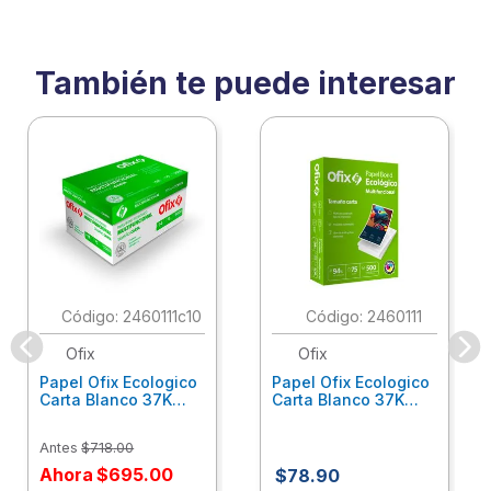
También te puede interesar
:
2460111c10
:
2460111
Ofix
Ofix
Papel Ofix Ecologico
Papel Ofix Ecologico
Carta Blanco 37K
Carta Blanco 37K
Caja 10 Paquetes Cta
C/500Hjs Cta Eco-
Eco-Ofix
Ofix
Antes
$
718
.
00
Ahora
$
695
.
00
$
78
.
90