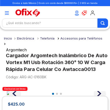
Envíos a todo México | Envío sin costo desde $999MXN* | 3 MSI en tienda
¿Qué estás buscando?
TÉRMINOS MÁS BUSCADOS
Electrónica
Telefonía
Accesorios para Teléfonos
1
.
mochilas
2
.
libretas
Argomtech
Cargador Argomtech Inalámbrico De Auto
3
.
cuaderno
Vortex M1 Usb Rotación 360° 10 W Carga
4
.
cuadernos
Rápida Para Celular Co Awtacca0013
5
.
colores
:
ARG-AC-0160BK
6
.
boligrafo
Exclusivo en línea
7
.
escritorio
8
.
sacapuntas
$
425
.
00
9
.
lapiz