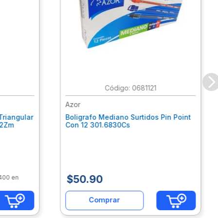
:
0681121
Azor
Triangular
Boligrafo Mediano Surtidos Pin Point
62Zm
Con 12 301.6830Cs
$
50
.
90
$400 en
Comprar