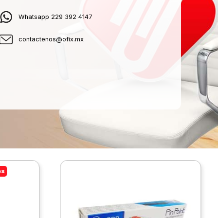
Whatsapp 229 392 4147
contactenos@ofix.mx
es