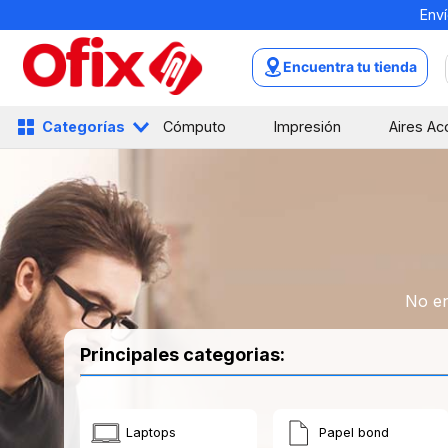
Enví
TÉRMINOS MÁS BUSCADOS
1
.
mochilas
Encuentra tu tienda
2
.
libretas
3
.
cuaderno
Categorías
Cómputo
Impresión
Aires Ac
4
.
cuadernos
5
.
colores
6
.
boligrafo
7
.
escritorio
8
.
sacapuntas
No en
9
.
escolar
Principales categorias:
10
.
lapiz
Laptops
Papel bond