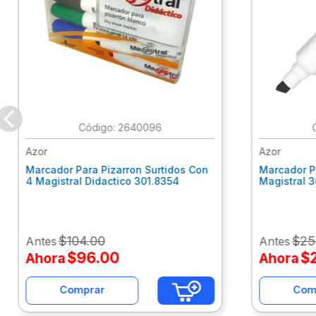
:
2640096
Azor
Azor
Marcador Para Pizarron Surtidos Con
Marcador P
4 Magistral Didactico 301.8354
Magistral 
$
104
.
00
$
25
Antes
Antes
$
96
.
00
$
Ahora
Ahora
Comprar
Com