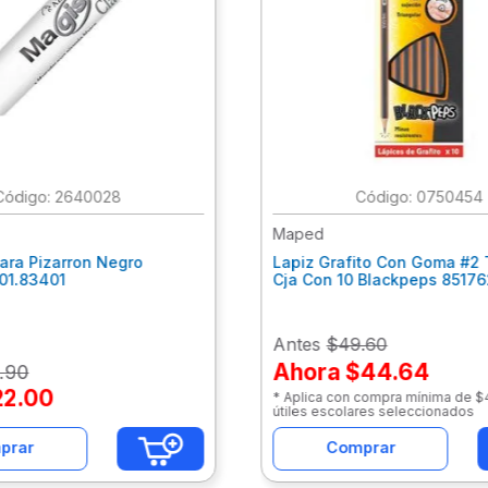
:
2640028
:
0750454
Maped
ara Pizarron Negro
Lapiz Grafito Con Goma #2 
301.83401
Cja Con 10 Blackpeps 8517
Antes
$49.60
Ahora
$44.64
.
90
22
.
00
* Aplica con compra mínima de 
útiles escolares seleccionados
prar
Comprar