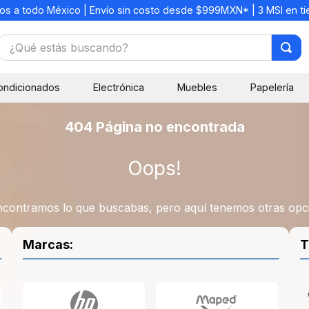
os a todo México | Envío sin costo desde $999MXN* | 3 MSI en t
¿Qué estás buscando?
TÉRMINOS MÁS BUSCADOS
ondicionados
Electrónica
Muebles
Papelería
1
.
mochilas
2
.
libretas
404 Página no encontrada
3
.
cuaderno
Oops!
4
.
cuadernos
5
.
colores
contramos lo que buscabas, pero aquí tenemos otras opc
6
.
boligrafo
7
.
escritorio
Marcas:
T
8
.
sacapuntas
9
.
escolar